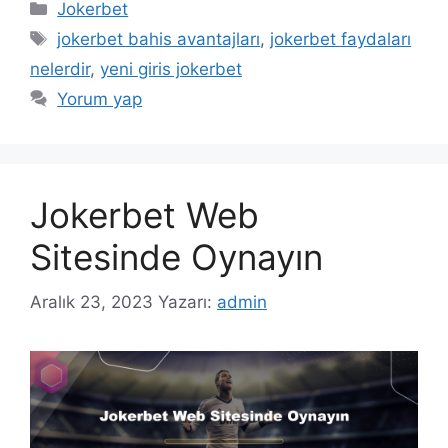
Kategoriler
Jokerbet
Etiketler
jokerbet bahis avantajları
,
jokerbet faydaları
nelerdir
,
yeni giris jokerbet
Yorum yap
Jokerbet Web
Sitesinde Oynayın
Aralık 23, 2023
Yazarı:
admin