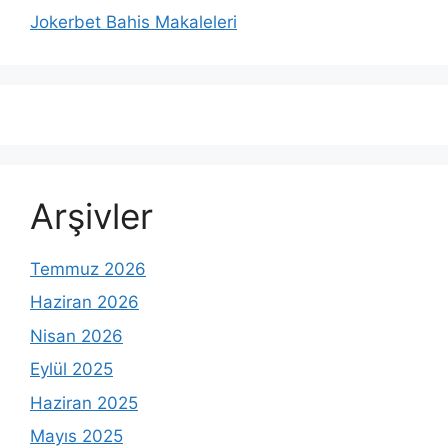
Jokerbet Bahis Makaleleri
Arşivler
Temmuz 2026
Haziran 2026
Nisan 2026
Eylül 2025
Haziran 2025
Mayıs 2025