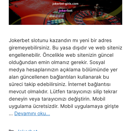
Jokerbet slotunu kazandın mı yeni bir adres
giremeyebilirsiniz. Bu yasa dışıdır ve web siteniz
engellenebilir. Öncelikle web sitenizin güncel
olduğundan emin olmanız gerekir. Sosyal
medya hesaplarınızın açıklama bölümünde yer
alan güncellenen bağlantıları kullanarak bu
süreci takip edebilirsiniz. İnternet bağlantısı
mevcut olmalıdır. Lütfen tarayıcınızı silip tekrar
deneyin veya tarayıcınızı değiştirin. Mobil
uygulama ücretsizdir. Mobil uygulamaya girişte
…
Devamını oku…
Kategoriler