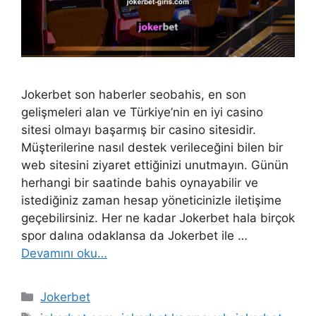
Jokerbet son haberler seobahis, en son
gelişmeleri alan ve Türkiye’nin en iyi casino
sitesi olmayı başarmış bir casino sitesidir.
Müşterilerine nasıl destek verileceğini bilen bir
web sitesini ziyaret ettiğinizi unutmayın. Günün
herhangi bir saatinde bahis oynayabilir ve
istediğiniz zaman hesap yöneticinizle iletişime
geçebilirsiniz. Her ne kadar Jokerbet hala birçok
spor dalına odaklansa da Jokerbet ile …
Devamını oku…
Kategoriler
Jokerbet
Etiketler