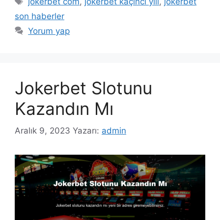
jokerbet com
,
jokerbet kaçıncı yılı
,
jokerbet
son haberler
Yorum yap
Jokerbet Slotunu
Kazandın Mı
Aralık 9, 2023
Yazarı:
admin