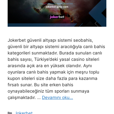
Jokerbet güvenli altyapı sistemi seobahis,
güvenli bir altyapı sistemi aracılığıyla canlı bahis
kategorileri sunmaktadır. Burada sunulan canlı
bahis sayısı, Türkiye’deki yasal casino siteleri
arasında açık ara en yüksek olanıdır. Aynı
oyunlara canlı bahis yapmak için meşru toplu
kupon siteleri size daha fazla para kazanma
fırsatı sunar. Bu site erken bahis
oynayabileceğiniz tüm sporları sunmaya
çalışmaktadır. …
Devamını oku…
Kategoriler
Jokerbet