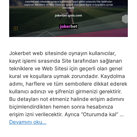
Jokerbet web sitesinde oynayın kullanıcılar,
kayıt işlemi sırasında Site tarafından sağlanan
tekniklere ve Web Sitesi için geçerli olan genel
kural ve koşullara uymak zorundadır. Kaydolma
adımı, harflere ve tüm sembollere dikkat ederek
kullanıcı adınızı ve şifrenizi girmenizi gerektirir.
Bu detayları not etmeniz halinde erişim adımını
biçimlendirdikten hemen sonra hesabınıza
erişim izni verilecektir. Ayrıca “Oturumda kal” …
Devamını oku…