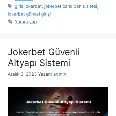
Etiketler
giris jokerbet
,
jokerbet canlı bahis sitesi
,
jokerbet güncel girişi
Yorum yap
Jokerbet Güvenli
Altyapı Sistemi
Aralık 2, 2023
Yazarı:
admin