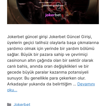
Jokerbet güncel girişi Jokerbet Güncel Girişi,
üyelerin geçici talihsiz olaylarla başa çıkmalarına
yardımcı olmak için yerinde bir yardım bölümü
sağlar. Büyük bir pazara sahip ve çevrimiçi
casinonun altın çağında olan bir sektör olarak
canlı bahis, anında oran değişiklikleri ve bir
gecede büyük paralar kazanma potansiyeli
sunuyor. Bu genellikle para çekerken olur.
Arkadaşlar yukarıda da belirttiğim …
Devamını
oku…
Kategoriler
Jokerbet