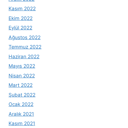
Kasım 2022
Ekim 2022
Eylül 2022
Ağustos 2022
Temmuz 2022
Haziran 2022
Mayıs 2022
Nisan 2022
Mart 2022
Şubat 2022
Ocak 2022
Aralık 2021
Kasım 2021