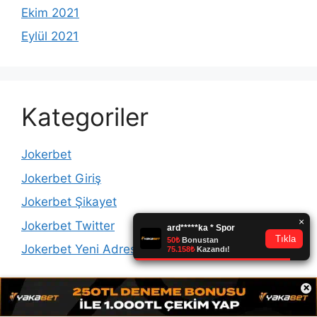
Ekim 2021
Eylül 2021
Kategoriler
Jokerbet
Jokerbet Giriş
Jokerbet Şikayet
Jokerbet Twitter
Jokerbet Yeni Adresi
×