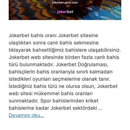
Jokerbet bahis oranı Jokerbet sitesine
ulaştıktan sonra canlı bahis sekmesine
tıklayarak bahsettiğimiz bahislere ulaşabilirsiniz.
Jokerbet web sitesinde birden fazla canlı bahis
türü bulunmaktadır. Jokerbet Doğrulaması,
bahisçilerin bahis oranlarıyla sınırlı kalmadan
istedikleri oyunları seçmelerine olanak tanır.
İstediğiniz bahis türü ne olursa olsun, Jokerbet
web sitesi mükemmel bahis oranları
sunmaktadır. Spor bahislerinden kriket
bahislerine kadar Jokerbet sektördeki …
Devamını oku…