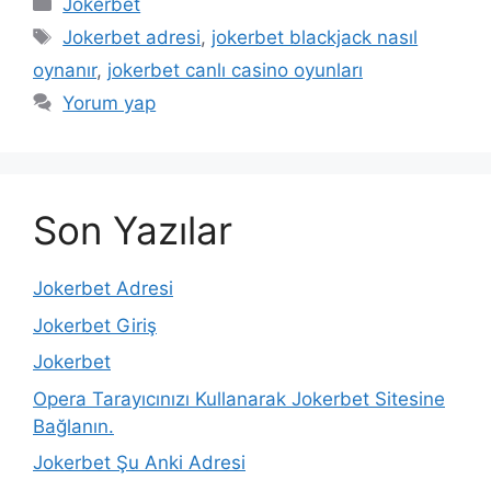
Kategoriler
Jokerbet
Etiketler
Jokerbet adresi
,
jokerbet blackjack nasıl
oynanır
,
jokerbet canlı casino oyunları
Yorum yap
Son Yazılar
Jokerbet Adresi
Jokerbet Giriş
Jokerbet
Opera Tarayıcınızı Kullanarak Jokerbet Sitesine
Bağlanın.
Jokerbet Şu Anki Adresi