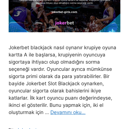
Jokerbet blackjack nasıl oynanır krupiye oyuna
kartta A ile başlarsa, krupiyenin oyuncuya
sigortaya ihtiyacı olup olmadığını sorma
seçeneği vardır. Oyuncular ayrıca mümkünse
sigorta primi olarak da para yatırabilirler. Bir
bayide Jokerbet Slot Blackjack oynarken,
oyuncular sigorta olarak bahislerini ikiye
katlarlar. İlk kart oyuncu puanı değerindeyse,
ikinci el gösterilir. Bunu yapmak için, iki el
oluşturmak için …
Devamını oku…