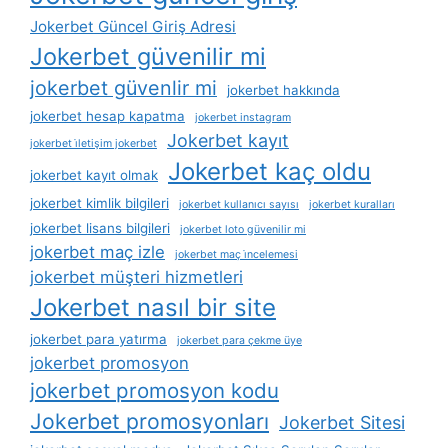
Jokerbet Güncel Giriş Adresi
Jokerbet güvenilir mi
jokerbet güvenlir mi
jokerbet hakkında
jokerbet hesap kapatma
jokerbet instagram
Jokerbet kayıt
jokerbet i̇letişim jokerbet
Jokerbet kaç oldu
jokerbet kayıt olmak
jokerbet kimlik bilgileri
jokerbet kullanıcı sayısı
jokerbet kuralları
jokerbet lisans bilgileri
jokerbet loto güvenilir mi
jokerbet maç izle
jokerbet maç i̇ncelemesi
jokerbet müşteri hizmetleri
Jokerbet nasıl bir site
jokerbet para yatırma
jokerbet para çekme üye
jokerbet promosyon
jokerbet promosyon kodu
Jokerbet promosyonları
Jokerbet Sitesi