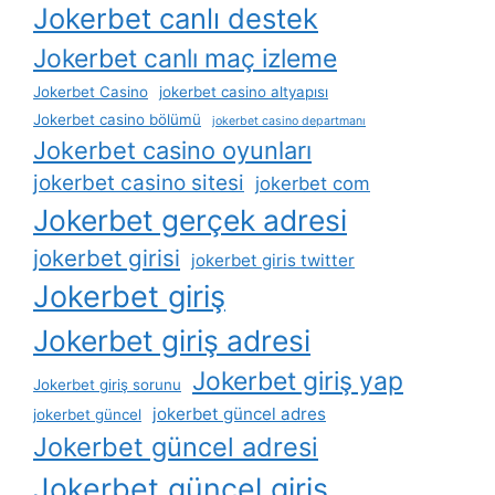
Jokerbet canlı destek
Jokerbet canlı maç izleme
Jokerbet Casino
jokerbet casino altyapısı
Jokerbet casino bölümü
jokerbet casino departmanı
Jokerbet casino oyunları
jokerbet casino sitesi
jokerbet com
Jokerbet gerçek adresi
jokerbet girisi
jokerbet giris twitter
Jokerbet giriş
Jokerbet giriş adresi
Jokerbet giriş yap
Jokerbet giriş sorunu
jokerbet güncel adres
jokerbet güncel
Jokerbet güncel adresi
Jokerbet güncel giriş