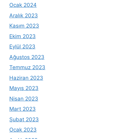
Ocak 2024
Aralık 2023
Kasım 2023
Ekim 2023
Eylül 2023
Ağustos 2023
Temmuz 2023
Haziran 2023
Mayıs 2023
Nisan 2023
Mart 2023
Şubat 2023
Ocak 2023