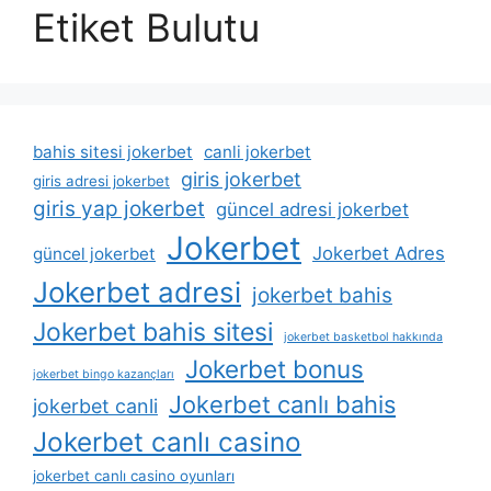
Etiket Bulutu
bahis sitesi jokerbet
canli jokerbet
giris jokerbet
giris adresi jokerbet
giris yap jokerbet
güncel adresi jokerbet
Jokerbet
Jokerbet Adres
güncel jokerbet
Jokerbet adresi
jokerbet bahis
Jokerbet bahis sitesi
jokerbet basketbol hakkında
Jokerbet bonus
jokerbet bingo kazançları
Jokerbet canlı bahis
jokerbet canli
Jokerbet canlı casino
jokerbet canlı casino oyunları