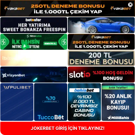
×
JOKERBET GİRİŞ İÇİN TIKLAYINIZ!