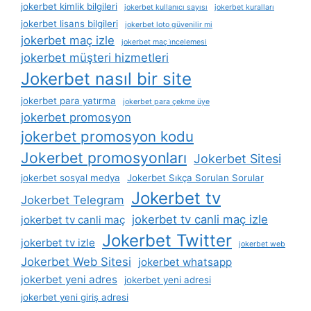
jokerbet kimlik bilgileri
jokerbet kullanıcı sayısı
jokerbet kuralları
jokerbet lisans bilgileri
jokerbet loto güvenilir mi
jokerbet maç izle
jokerbet maç i̇ncelemesi
jokerbet müşteri hizmetleri
Jokerbet nasıl bir site
jokerbet para yatırma
jokerbet para çekme üye
jokerbet promosyon
jokerbet promosyon kodu
Jokerbet promosyonları
Jokerbet Sitesi
jokerbet sosyal medya
Jokerbet Sıkça Sorulan Sorular
Jokerbet tv
Jokerbet Telegram
jokerbet tv canli maç izle
jokerbet tv canli maç
Jokerbet Twitter
jokerbet tv izle
jokerbet web
Jokerbet Web Sitesi
jokerbet whatsapp
jokerbet yeni adres
jokerbet yeni adresi
jokerbet yeni giriş adresi