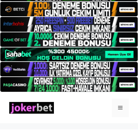
İçeriğe
atla
Menü