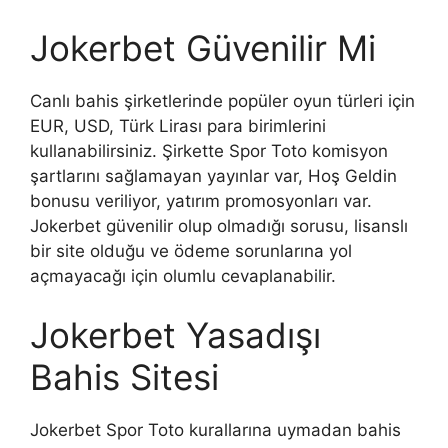
Jokerbet Güvenilir Mi
Canlı bahis şirketlerinde popüler oyun türleri için
EUR, USD, Türk Lirası para birimlerini
kullanabilirsiniz. Şirkette Spor Toto komisyon
şartlarını sağlamayan yayınlar var, Hoş Geldin
bonusu veriliyor, yatırım promosyonları var.
Jokerbet güvenilir olup olmadığı sorusu, lisanslı
bir site olduğu ve ödeme sorunlarına yol
açmayacağı için olumlu cevaplanabilir.
Jokerbet Yasadışı
Bahis Sitesi
Jokerbet Spor Toto kurallarına uymadan bahis