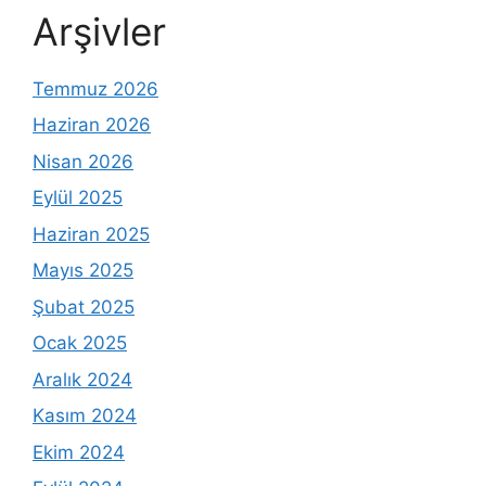
Arşivler
Temmuz 2026
Haziran 2026
Nisan 2026
Eylül 2025
Haziran 2025
Mayıs 2025
Şubat 2025
Ocak 2025
Aralık 2024
Kasım 2024
Ekim 2024