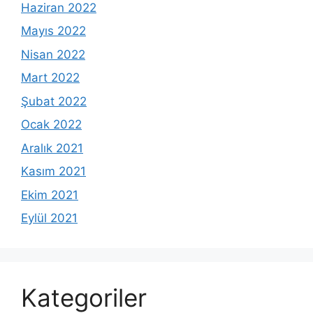
Haziran 2022
Mayıs 2022
Nisan 2022
Mart 2022
Şubat 2022
Ocak 2022
Aralık 2021
Kasım 2021
Ekim 2021
Eylül 2021
Kategoriler