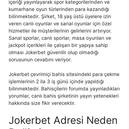
içeriği yayınlayarak spor kategorilerinden ve
kumarhane oyun türlerinden para kazandığı
bilinmektedir. Şirket, 18 yaş üstü üyelere izin
veren canlı oyunlar ve sanal oyunlar için özel
hizmetler ile müşterilerinin gelirlerini artırıyor.
Sanal sporlar, canlı sporlar, masa oyunları ve
jackpot içerikleri ile çalışan bir yapıya sahip
olması Jokerbet güvenilir olup olmadığı
sorusunun cevabını veriyor.
Jokerbet çevrimiçi bahis sitesindeki para çekme
işlemlerinin 2 ila 3 iş günü içinde yapıldığı
bilinmektedir. Bahisçilerin forumda yayınladıkları
yorumlar, canlı bahis şirketinin yayın yetenekleri
hakkında size fikir verecektir.
Jokerbet Adresi Neden