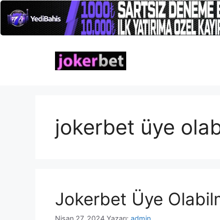
İçeriğe
atla
jokerbet üye ola
Jokerbet Üye Olabi
Nisan 27, 2024
Yazarı:
admin