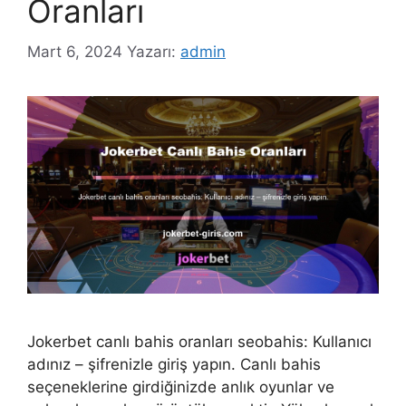
Oranları
Mart 6, 2024
Yazarı:
admin
Jokerbet canlı bahis oranları seobahis: Kullanıcı
adınız – şifrenizle giriş yapın. Canlı bahis
seçeneklerine girdiğinizde anlık oyunlar ve