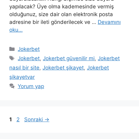
yapılacak? Üye olma kademesinde vermiş
olduğunuz, size dair olan elektronik posta
adresine bir ileti gönderilecek ve …
Devamını
oku…
Kategoriler
Jokerbet
Etiketler
Jokerbet
,
Jokerbet güvenilir mi
,
Jokerbet
nasıl bir site
,
Jokerbet şikayet
,
Jokerbet
şikayetvar
Yorum yap
Sayfa
Sayfa
1
2
Sonraki
→