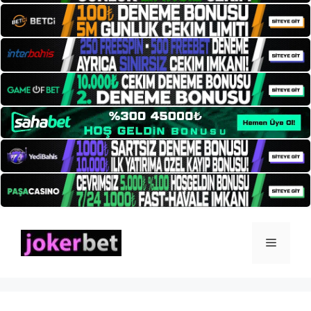
İçeriğe
atla
Menü