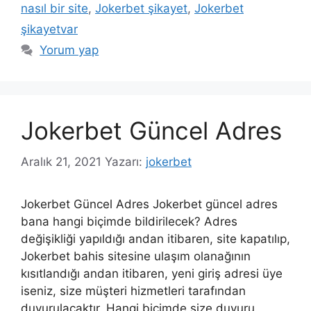
nasıl bir site
,
Jokerbet şikayet
,
Jokerbet
şikayetvar
Yorum yap
Jokerbet Güncel Adres
Aralık 21, 2021
Yazarı:
jokerbet
Jokerbet Güncel Adres Jokerbet güncel adres
bana hangi biçimde bildirilecek? Adres
değişikliği yapıldığı andan itibaren, site kapatılıp,
Jokerbet bahis sitesine ulaşım olanağının
kısıtlandığı andan itibaren, yeni giriş adresi üye
iseniz, size müşteri hizmetleri tarafından
duyurulacaktır. Hangi biçimde size duyuru