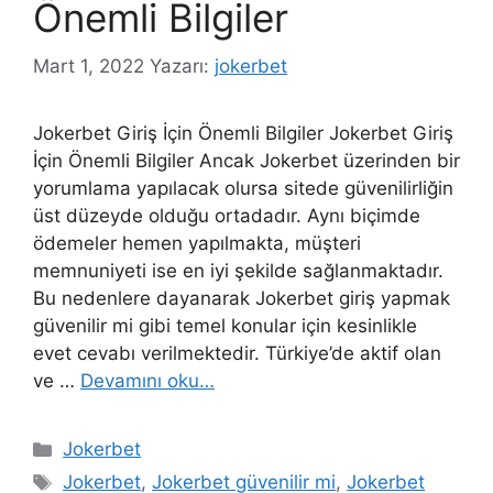
Önemli Bilgiler
Mart 1, 2022
Yazarı:
jokerbet
Jokerbet Giriş İçin Önemli Bilgiler Jokerbet Giriş
İçin Önemli Bilgiler Ancak Jokerbet üzerinden bir
yorumlama yapılacak olursa sitede güvenilirliğin
üst düzeyde olduğu ortadadır. Aynı biçimde
ödemeler hemen yapılmakta, müşteri
memnuniyeti ise en iyi şekilde sağlanmaktadır.
Bu nedenlere dayanarak Jokerbet giriş yapmak
güvenilir mi gibi temel konular için kesinlikle
evet cevabı verilmektedir. Türkiye’de aktif olan
ve …
Devamını oku…
Kategoriler
Jokerbet
Etiketler
Jokerbet
,
Jokerbet güvenilir mi
,
Jokerbet