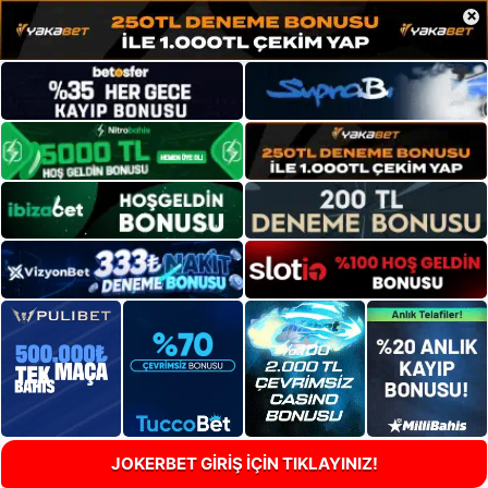
×
JOKERBET GİRİŞ İÇİN TIKLAYINIZ!