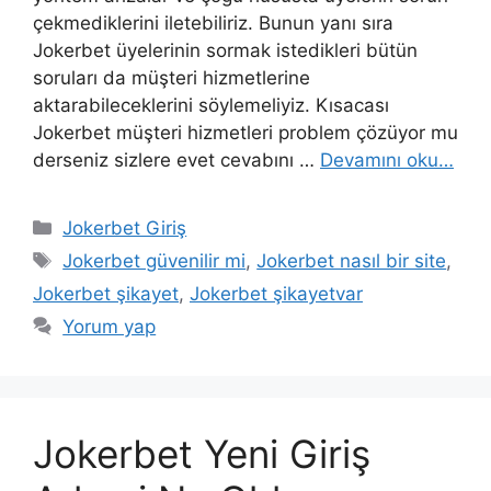
çekmediklerini iletebiliriz. Bunun yanı sıra
Jokerbet üyelerinin sormak istedikleri bütün
soruları da müşteri hizmetlerine
aktarabileceklerini söylemeliyiz. Kısacası
Jokerbet müşteri hizmetleri problem çözüyor mu
derseniz sizlere evet cevabını …
Devamını oku…
Kategoriler
Jokerbet Giriş
Etiketler
Jokerbet güvenilir mi
,
Jokerbet nasıl bir site
,
Jokerbet şikayet
,
Jokerbet şikayetvar
Yorum yap
Jokerbet Yeni Giriş