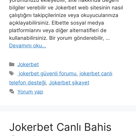
yorumunuzu ekleyebilir, site hakkında değerli
bilgiler verebilir ve Jokerbet web sitesinin nasıl
çalıştığını takipçilerinize veya okuyucularınıza
açıklayabilirsiniz. Elbette sosyal medya
platformlarını veya diğer alternatifleri de
kullanabilirsiniz. Bir yorum gönderebilir, …
Devamını oku…
Kategoriler
Jokerbet
Etiketler
jokerbet güvenli forumu
,
jokerbet canlı
telefon desteği
,
Jokerbet şikayet
Yorum yap
Jokerbet Canlı Bahis