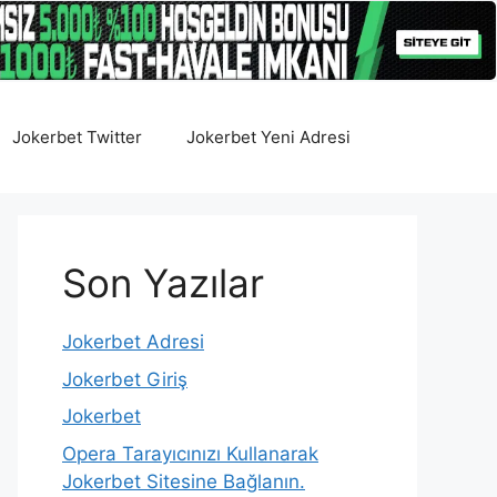
Jokerbet Twitter
Jokerbet Yeni Adresi
Son Yazılar
Jokerbet Adresi
Jokerbet Giriş
Jokerbet
Opera Tarayıcınızı Kullanarak
Jokerbet Sitesine Bağlanın.