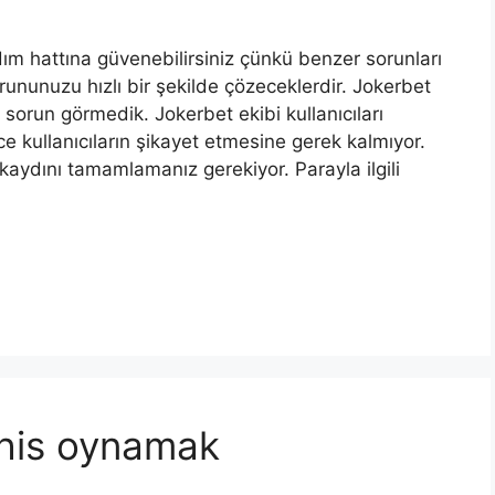
ım hattına güvenebilirsiniz çünkü benzer sorunları
rununuzu hızlı bir şekilde çözeceklerdir. Jokerbet
 sorun görmedik. Jokerbet ekibi kullanıcıları
ce kullanıcıların şikayet etmesine gerek kalmıyor.
kaydını tamamlamanız gerekiyor. Parayla ilgili
his oynamak