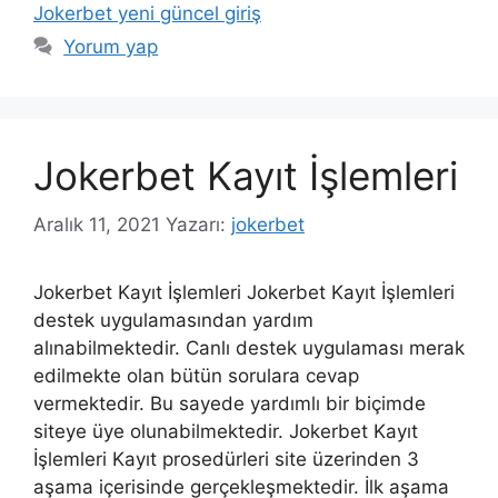
Jokerbet yeni güncel giriş
Yorum yap
Jokerbet Kayıt İşlemleri
Aralık 11, 2021
Yazarı:
jokerbet
Jokerbet Kayıt İşlemleri Jokerbet Kayıt İşlemleri
destek uygulamasından yardım
alınabilmektedir. Canlı destek uygulaması merak
edilmekte olan bütün sorulara cevap
vermektedir. Bu sayede yardımlı bir biçimde
siteye üye olunabilmektedir. Jokerbet Kayıt
İşlemleri Kayıt prosedürleri site üzerinden 3
aşama içerisinde gerçekleşmektedir. İlk aşama