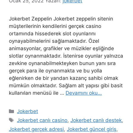
Ocak 25, 2022
Yazarı:
jokerbet
Jokerbet Zeppelin Jokerbet zeppelin sitenin
müşterilerinin kendilerini gerçek casino
ortamında hissederek slot oyunlarını
oynayabilmelerini sağlamaktadır. Özel
animasyonlar, grafikler ve müzikler eşliğinde
slotlar oynanmaktadır. İstenirse oyunlar yalnızca
zevkine oynanabilmekteyken bunun yanı sıra
gerçek para ile oynanmakta ve bu yolla
eğlenirken de bir yandan kazanç sahibi olmak
mümkün olmaktadır. Sağlam alt yapısı gibi basit
kullanılan menüsü ile …
Devamını oku…
Kategoriler
Jokerbet
Etiketler
Jokerbet canlı casino
,
Jokerbet canlı destek
,
Jokerbet gerçek adresi
,
Jokerbet güncel giriş
,