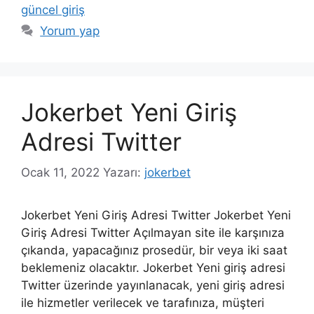
güncel giriş
Yorum yap
Jokerbet Yeni Giriş
Adresi Twitter
Ocak 11, 2022
Yazarı:
jokerbet
Jokerbet Yeni Giriş Adresi Twitter Jokerbet Yeni
Giriş Adresi Twitter Açılmayan site ile karşınıza
çıkanda, yapacağınız prosedür, bir veya iki saat
beklemeniz olacaktır. Jokerbet Yeni giriş adresi
Twitter üzerinde yayınlanacak, yeni giriş adresi
ile hizmetler verilecek ve tarafınıza, müşteri