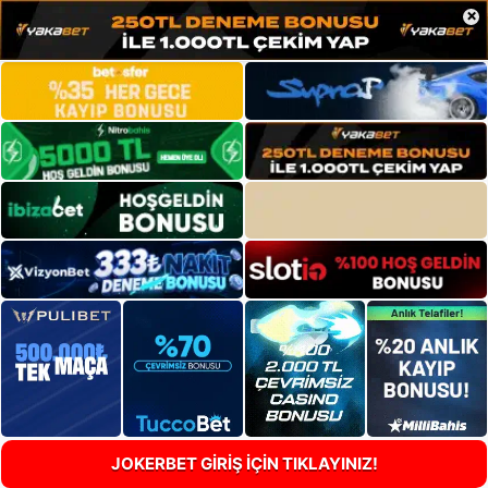
×
JOKERBET GİRİŞ İÇİN TIKLAYINIZ!