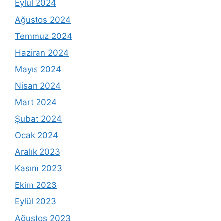
Eylül 2024
Ağustos 2024
Temmuz 2024
Haziran 2024
Mayıs 2024
Nisan 2024
Mart 2024
Şubat 2024
Ocak 2024
Aralık 2023
Kasım 2023
Ekim 2023
Eylül 2023
Ağustos 2023