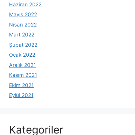
Haziran 2022
Mayıs 2022
Nisan 2022
Mart 2022
Şubat 2022
Ocak 2022
Aralık 2021
Kasım 2021
Ekim 2021
Eylül 2021
Kategoriler