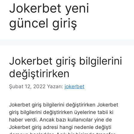
Jokerbet yeni
güncel giriş
Jokerbet giriş bilgilerini
değiştirirken
Şubat 12, 2022
Yazarı:
jokerbet
Jokerbet giriş bilgilerini değiştirirken Jokerbet
giriş bilgilerini değiştirirken üyelerine tabii ki
haber verdi. Ancak bazı kullanıcılar yine de
Jokerbet giriş adresi hangi nedenle değişti