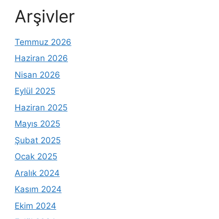
Arşivler
Temmuz 2026
Haziran 2026
Nisan 2026
Eylül 2025
Haziran 2025
Mayıs 2025
Şubat 2025
Ocak 2025
Aralık 2024
Kasım 2024
Ekim 2024