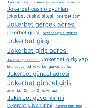
Jokerbet casino bölümü
jokerbet casino departmanı
Jokerbet casino oyunları
jokerbet casino sitesi
jokerbet com
Jokerbet gerçek adresi
jokerbet girisi
jokerbet giris twitter
Jokerbet giriş
Jokerbet giriş adresi
Jokerbet giriş yap
Jokerbet giriş sorunu
jokerbet güncel adres
jokerbet güncel
Jokerbet güncel adresi
Jokerbet güncel giriş
Jokerbet Güncel Giriş Adresi
Jokerbet güvenilir mi
jokerbet güvenlir mi
jokerbet hakkında