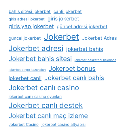
bahis sitesi jokerbet
canli jokerbet
giris jokerbet
giris adresi jokerbet
giris yap jokerbet
güncel adresi jokerbet
Jokerbet
Jokerbet Adres
güncel jokerbet
Jokerbet adresi
jokerbet bahis
Jokerbet bahis sitesi
jokerbet basketbol hakkında
Jokerbet bonus
jokerbet bingo kazançları
Jokerbet canlı bahis
jokerbet canli
Jokerbet canlı casino
jokerbet canlı casino oyunları
Jokerbet canlı destek
Jokerbet canlı maç izleme
Jokerbet Casino
jokerbet casino altyapısı