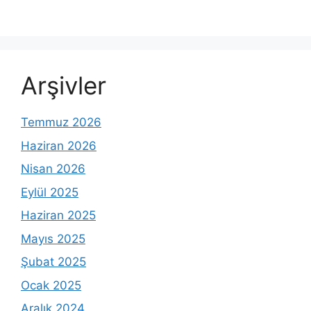
Arşivler
Temmuz 2026
Haziran 2026
Nisan 2026
Eylül 2025
Haziran 2025
Mayıs 2025
Şubat 2025
Ocak 2025
Aralık 2024