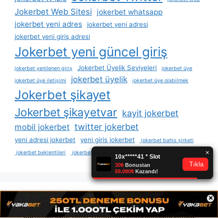
Jokerbet Web Sitesi
jokerbet whatsapp
jokerbet yeni adres
jokerbet yeni adresi
jokerbet yeni giriş adresi
Jokerbet yeni güncel giriş
Jokerbet Üyelik Seviyeleri
jokerbet yenilenen giriş
jokerbet üye
jokerbet üyelik
jokerbet üye i̇letişimi
jokerbet üye olabilmek
Jokerbet şikayet
Jokerbet şikayetvar
kayit jokerbet
twitter jokerbet
mobil jokerbet
yeni adresi jokerbet
yeni giris jokerbet
jokerbet bahis şirketi
jokerbet beklentileri
jokerbet web sitesinde üye hesabı
Avrasya'nın en büyük reklam platformunda olmak için
×
Microsoft Teams:
reklam@avrasyamarketing.com