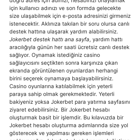
doğru adres için adınızı, hesabınızı onaylamak
için kullanıcı adınızı ve son formda gelecekte
size ulaşabilmek için e-posta adresinizi girmeniz
istenecektir. Aklınıza takılan bir soru olursa canlı
destek hattına ulaşarak yardım alabilirsiniz.
Jokerbet destek hattı ana sayfa
, yardım hattı
aracılığıyla günün her saati ücretsiz canlı destek
sağlıyor. Oynamak istediğiniz casino
sağlayıcısını seçtikten sonra karşınıza çıkan
ekranda görüntülenen oyunlardan herhangi
birini seçerek oynamaya başlayabilirsiniz.
Casino oyunlarına katılabilmek için yeterli
paraya sahip olmak gerekmektedir. Yeterli
bakiyeniz yoksa Jokerbet para yatırma sayfasını
ziyaret edebilirsiniz. Bir Jokerbet hesabı
oluşturmak basit bir işlemdir. Bu kılavuzda bir
Jokerbet hesabı oluşturma adımlarında size yol
gösterecek ve yapılması gereken işlemleri