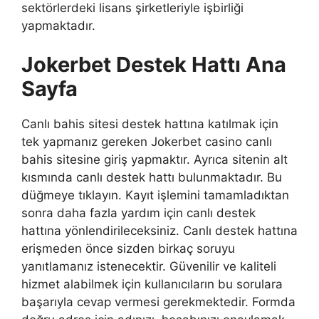
sektörlerdeki lisans şirketleriyle işbirliği
yapmaktadır.
Jokerbet Destek Hattı Ana
Sayfa
Canlı bahis sitesi destek hattına katılmak için
tek yapmanız gereken Jokerbet casino canlı
bahis sitesine giriş yapmaktır. Ayrıca sitenin alt
kısmında canlı destek hattı bulunmaktadır. Bu
düğmeye tıklayın. Kayıt işlemini tamamladıktan
sonra daha fazla yardım için canlı destek
hattına yönlendirileceksiniz. Canlı destek hattına
erişmeden önce sizden birkaç soruyu
yanıtlamanız istenecektir. Güvenilir ve kaliteli
hizmet alabilmek için kullanıcıların bu sorulara
başarıyla cevap vermesi gerekmektedir. Formda