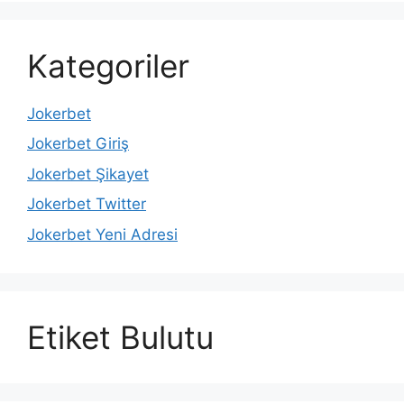
Kategoriler
Jokerbet
Jokerbet Giriş
Jokerbet Şikayet
Jokerbet Twitter
Jokerbet Yeni Adresi
Etiket Bulutu