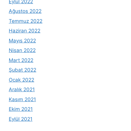
Eylül 2022
Ağustos 2022
Temmuz 2022
Haziran 2022
Mayıs 2022
Nisan 2022
Mart 2022
Şubat 2022
Ocak 2022
Aralık 2021
Kasım 2021
Ekim 2021
Eylül 2021