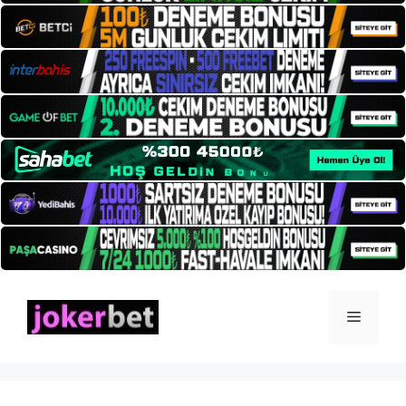
İçeriğe
atla
Menü