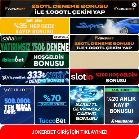
×
JOKERBET GİRİŞ İÇİN TIKLAYINIZ!