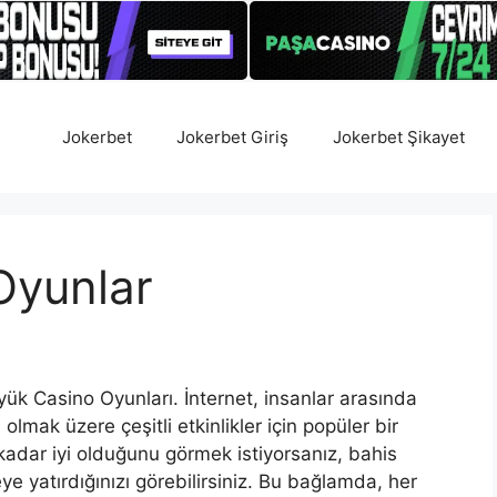
Jokerbet
Jokerbet Giriş
Jokerbet Şikayet
Oyunlar
ük Casino Oyunları. İnternet, insanlar arasında
 olmak üzere çeşitli etkinlikler için popüler bir
 kadar iyi olduğunu görmek istiyorsanız, bahis
ye yatırdığınızı görebilirsiniz. Bu bağlamda, her