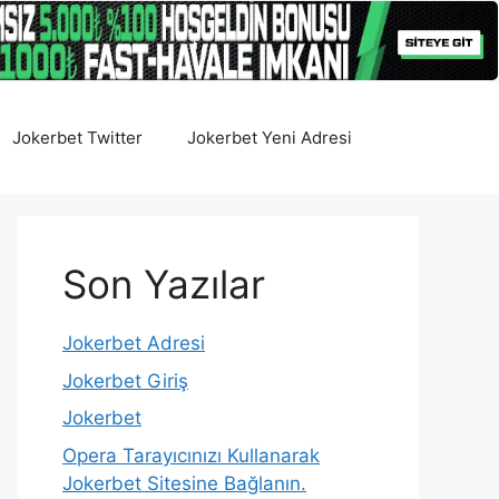
Jokerbet Twitter
Jokerbet Yeni Adresi
Son Yazılar
Jokerbet Adresi
Jokerbet Giriş
Jokerbet
Opera Tarayıcınızı Kullanarak
Jokerbet Sitesine Bağlanın.