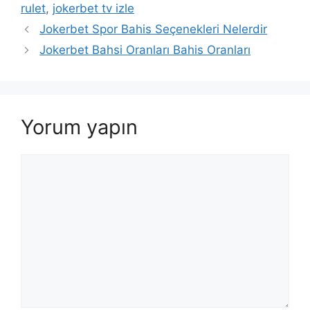
rulet
,
jokerbet tv izle
Jokerbet Spor Bahis Seçenekleri Nelerdir
Jokerbet Bahsi Oranları Bahis Oranları
Yorum yapın
Yorum