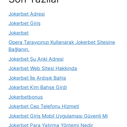
Jokerbet Adresi
Jokerbet Giriş
Jokerbet
Opera Tarayıcınızı Kullanarak Jokerbet Sitesine
Bağlanın.
Jokerbet Şu Anki Adresi
Jokerbet Web Sitesi Hakkında
Jokerbet İle Ardışık Bahis
Jokerbet Kim Bahse Girdi
Jokerbetbonus
Jokerbet Cep Telefonu Hizmeti
Jokerbet Giriş Mobil Uygulaması Güvenli Mi
Jokerbet Para Yatırma Yöntemi Nedir