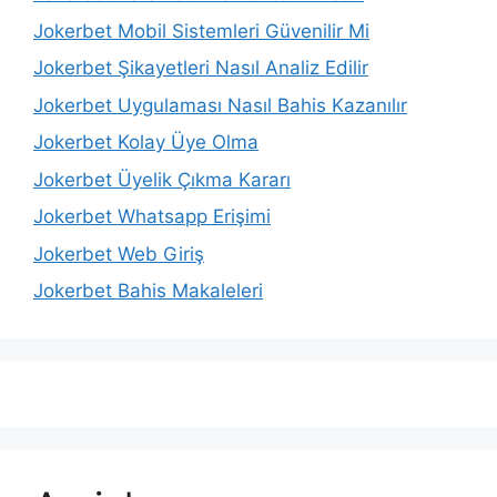
Jokerbet Mobil Sistemleri Güvenilir Mi
Jokerbet Şikayetleri Nasıl Analiz Edilir
Jokerbet Uygulaması Nasıl Bahis Kazanılır
Jokerbet Kolay Üye Olma
Jokerbet Üyelik Çıkma Kararı
Jokerbet Whatsapp Erişimi
Jokerbet Web Giriş
Jokerbet Bahis Makaleleri