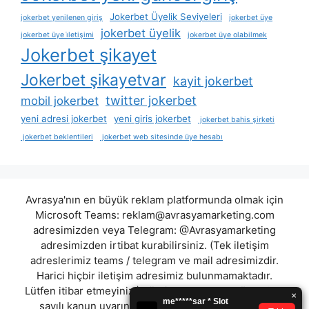
Jokerbet Üyelik Seviyeleri
jokerbet yenilenen giriş
jokerbet üye
jokerbet üyelik
jokerbet üye i̇letişimi
jokerbet üye olabilmek
Jokerbet şikayet
Jokerbet şikayetvar
kayit jokerbet
twitter jokerbet
mobil jokerbet
yeni adresi jokerbet
yeni giris jokerbet
jokerbet bahis şirketi
jokerbet beklentileri
jokerbet web sitesinde üye hesabı
Avrasya'nın en büyük reklam platformunda olmak için
Microsoft Teams:
reklam@avrasyamarketing.com
adresimizden veya Telegram: @Avrasyamarketing
adresimizden irtibat kurabilirsiniz. (Tek iletişim
adreslerimiz teams / telegram ve mail adresimizdir.
Harici hiçbir iletişim adresimiz bulunmamaktadır.
Lütfen itibar etmeyiniz.) Türkiye yasalarına göre 7258
sayılı kanun uyarınca yasa dışı bahis oynamanın