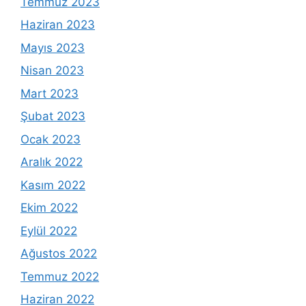
Temmuz 2023
Haziran 2023
Mayıs 2023
Nisan 2023
Mart 2023
Şubat 2023
Ocak 2023
Aralık 2022
Kasım 2022
Ekim 2022
Eylül 2022
Ağustos 2022
Temmuz 2022
Haziran 2022