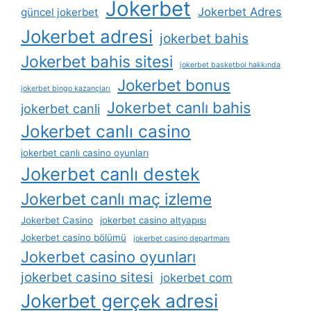
Jokerbet
Jokerbet Adres
güncel jokerbet
Jokerbet adresi
jokerbet bahis
Jokerbet bahis sitesi
jokerbet basketbol hakkında
Jokerbet bonus
jokerbet bingo kazançları
Jokerbet canlı bahis
jokerbet canli
Jokerbet canlı casino
jokerbet canlı casino oyunları
Jokerbet canlı destek
Jokerbet canlı maç izleme
Jokerbet Casino
jokerbet casino altyapısı
Jokerbet casino bölümü
jokerbet casino departmanı
Jokerbet casino oyunları
jokerbet casino sitesi
jokerbet com
Jokerbet gerçek adresi