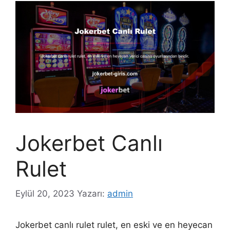
Jokerbet Canlı
Rulet
Eylül 20, 2023
Yazarı:
admin
Jokerbet canlı rulet rulet, en eski ve en heyecan