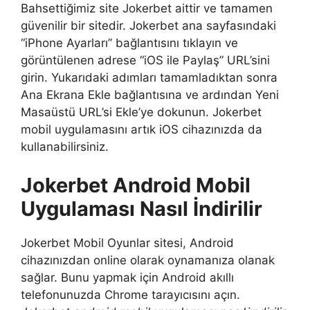
Bahsettiğimiz site Jokerbet aittir ve tamamen
güvenilir bir sitedir. Jokerbet ana sayfasındaki
“iPhone Ayarları” bağlantısını tıklayın ve
görüntülenen adrese “iOS ile Paylaş” URL’sini
girin. Yukarıdaki adımları tamamladıktan sonra
Ana Ekrana Ekle bağlantısına ve ardından Yeni
Masaüstü URL’si Ekle’ye dokunun. Jokerbet
mobil uygulamasını artık iOS cihazınızda da
kullanabilirsiniz.
Jokerbet Android Mobil
Uygulaması Nasıl İndirilir
Jokerbet Mobil Oyunlar sitesi, Android
cihazınızdan online olarak oynamanıza olanak
sağlar. Bunu yapmak için Android akıllı
telefonunuzda Chrome tarayıcısını açın.