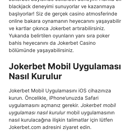
blackjack deneyimi sunuyorlar ve kazanmaya
başlıyorlar! Siz de gerçek casino atmosferinde
online bakara oynamanın heyecanını yaşayabilir
ve kartlar çıkınca Jokerbet artırabilirsiniz.
Yukarıda belirtilen oyunların yanı sıra poker
bahis heyecanını da Jokerbet Casino
bölümünde yaşayabilirsiniz.
Jokerbet Mobil Uygulaması
Nasıl Kurulur
Jokerbet Mobil Uygulamasını iOS cihazınıza
kurun. Öncelikle, iPhone’unuzda Safari
uygulamasını açmanız gerekir.
Jokerbet mobil
uygulaması nasıl kurulur
mobil uygulamasının
nasıl kurulacağına ilişkin talimatlar için lütfen
Jokerbet.com adresini ziyaret edin.