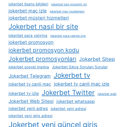
jokerbet lisans bilgileri
jokerbet loto güvenilir mi
jokerbet maç izle
jokerbet maç i̇ncelemesi
jokerbet müşteri hizmetleri
Jokerbet nasıl bir site
jokerbet para yatırma
jokerbet para çekme üye
jokerbet promosyon
jokerbet promosyon kodu
Jokerbet promosyonları
Jokerbet Sitesi
jokerbet sosyal medya
Jokerbet Sıkça Sorulan Sorular
Jokerbet tv
Jokerbet Telegram
jokerbet tv canli maç izle
jokerbet tv canli maç
Jokerbet Twitter
jokerbet tv izle
jokerbet web
Jokerbet Web Sitesi
jokerbet whatsapp
jokerbet yeni adres
jokerbet yeni adresi
jokerbet yeni giriş adresi
Jokerbet yeni güncel giriş