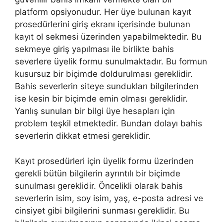
platform opsiyonudur. Her üye bulunan kayıt
prosedürlerini giriş ekranı içerisinde bulunan
kayıt ol sekmesi üzerinden yapabilmektedir. Bu
sekmeye giriş yapılması ile birlikte bahis
severlere üyelik formu sunulmaktadır. Bu formun
kusursuz bir biçimde doldurulması gereklidir.
Bahis severlerin siteye sundukları bilgilerinden
ise kesin bir biçimde emin olması gereklidir.
Yanlış sunulan bir bilgi üye hesapları için
problem teşkil etmektedir. Bundan dolayı bahis
severlerin dikkat etmesi gereklidir.
Kayıt prosedürleri için üyelik formu üzerinden
gerekli bütün bilgilerin ayrıntılı bir biçimde
sunulması gereklidir. Öncelikli olarak bahis
severlerin isim, soy isim, yaş, e-posta adresi ve
cinsiyet gibi bilgilerini sunması gereklidir. Bu