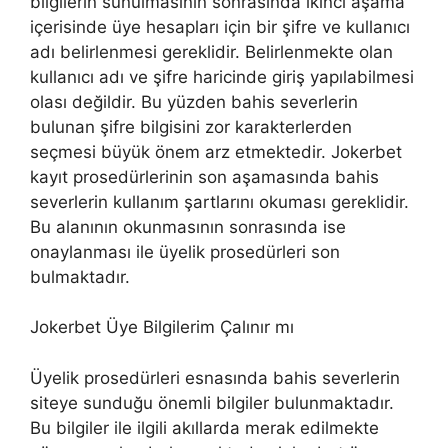
bilgilerin sunulmasının sonrasında ikinci aşama
içerisinde üye hesapları için bir şifre ve kullanıcı
adı belirlenmesi gereklidir. Belirlenmekte olan
kullanıcı adı ve şifre haricinde giriş yapılabilmesi
olası değildir. Bu yüzden bahis severlerin
bulunan şifre bilgisini zor karakterlerden
seçmesi büyük önem arz etmektedir. Jokerbet
kayıt prosedürlerinin son aşamasında bahis
severlerin kullanım şartlarını okuması gereklidir.
Bu alanının okunmasının sonrasında ise
onaylanması ile üyelik prosedürleri son
bulmaktadır.
Jokerbet Üye Bilgilerim Çalınır mı
Üyelik prosedürleri esnasında bahis severlerin
siteye sunduğu önemli bilgiler bulunmaktadır.
Bu bilgiler ile ilgili akıllarda merak edilmekte