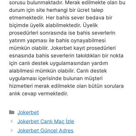
sorusu bulunmaktadır. Merak edilmekte olan bu
durum için site herhangi bir ücret talep
etmemektedir. Her bahis sever bedava bir
biçimde üyelik alabilmektedir. Üyelik
prosedürleri sonrasında ise bahis severlerin
yatırım yapması ile bahis oynayabilmesi
mümkün olabilir. Jokerbet kayıt prosedürleri
esnasında bahis severlerin takıldıkları bir nokta
için canlı destek uygulamasından yardım
alabilmesi mümkün olabilir. Canlı destek
uygulaması içerisinde bulunan müşteri
hizmetleri merak edilmekte olan bütün sorulara
anlık cevap vermektedir.
Kategoriler
Jokerbet
Jokerbet Canlı Maç İzle
Jokerbet Güncel Adres