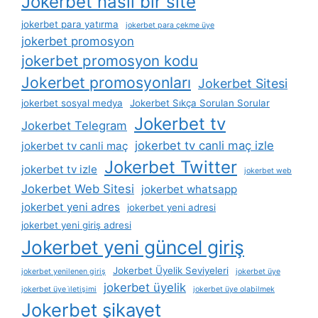
Jokerbet nasıl bir site
jokerbet para yatırma
jokerbet para çekme üye
jokerbet promosyon
jokerbet promosyon kodu
Jokerbet promosyonları
Jokerbet Sitesi
jokerbet sosyal medya
Jokerbet Sıkça Sorulan Sorular
Jokerbet tv
Jokerbet Telegram
jokerbet tv canli maç izle
jokerbet tv canli maç
Jokerbet Twitter
jokerbet tv izle
jokerbet web
Jokerbet Web Sitesi
jokerbet whatsapp
jokerbet yeni adres
jokerbet yeni adresi
jokerbet yeni giriş adresi
Jokerbet yeni güncel giriş
Jokerbet Üyelik Seviyeleri
jokerbet yenilenen giriş
jokerbet üye
jokerbet üyelik
jokerbet üye i̇letişimi
jokerbet üye olabilmek
Jokerbet şikayet