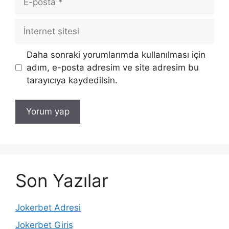
posta
İnternet
sitesi
Daha sonraki yorumlarımda kullanılması için
adım, e-posta adresim ve site adresim bu
tarayıcıya kaydedilsin.
Son Yazılar
Jokerbet Adresi
Jokerbet Giriş