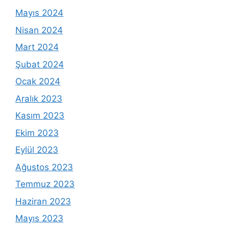
Mayıs 2024
Nisan 2024
Mart 2024
Şubat 2024
Ocak 2024
Aralık 2023
Kasım 2023
Ekim 2023
Eylül 2023
Ağustos 2023
Temmuz 2023
Haziran 2023
Mayıs 2023