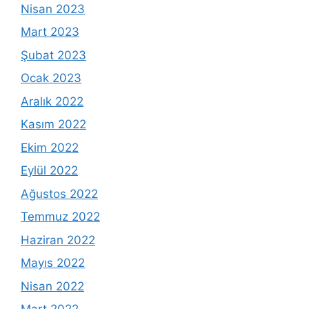
Nisan 2023
Mart 2023
Şubat 2023
Ocak 2023
Aralık 2022
Kasım 2022
Ekim 2022
Eylül 2022
Ağustos 2022
Temmuz 2022
Haziran 2022
Mayıs 2022
Nisan 2022