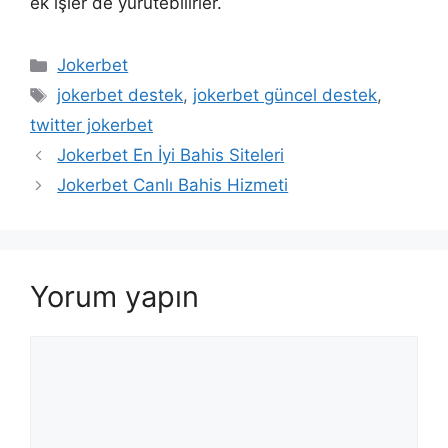
ek işler de yürütebilirler.
Kategoriler
Jokerbet
Etiketler
jokerbet destek
,
jokerbet güncel destek
,
twitter jokerbet
Jokerbet En İyi Bahis Siteleri
Jokerbet Canlı Bahis Hizmeti
Yorum yapın
Yorum