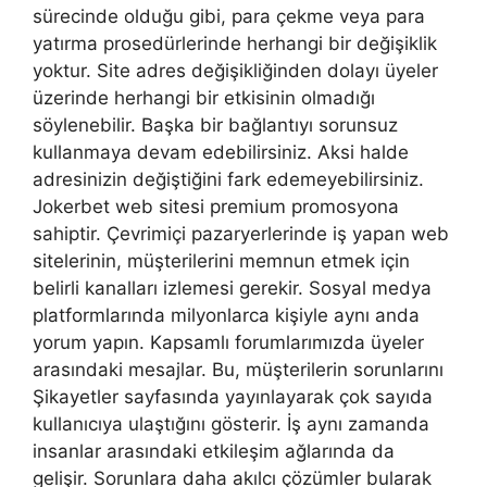
sürecinde olduğu gibi, para çekme veya para
yatırma prosedürlerinde herhangi bir değişiklik
yoktur. Site adres değişikliğinden dolayı üyeler
üzerinde herhangi bir etkisinin olmadığı
söylenebilir. Başka bir bağlantıyı sorunsuz
kullanmaya devam edebilirsiniz. Aksi halde
adresinizin değiştiğini fark edemeyebilirsiniz.
Jokerbet web sitesi premium promosyona
sahiptir. Çevrimiçi pazaryerlerinde iş yapan web
sitelerinin, müşterilerini memnun etmek için
belirli kanalları izlemesi gerekir. Sosyal medya
platformlarında milyonlarca kişiyle aynı anda
yorum yapın. Kapsamlı forumlarımızda üyeler
arasındaki mesajlar. Bu, müşterilerin sorunlarını
Şikayetler sayfasında yayınlayarak çok sayıda
kullanıcıya ulaştığını gösterir. İş aynı zamanda
insanlar arasındaki etkileşim ağlarında da
gelişir. Sorunlara daha akılcı çözümler bularak