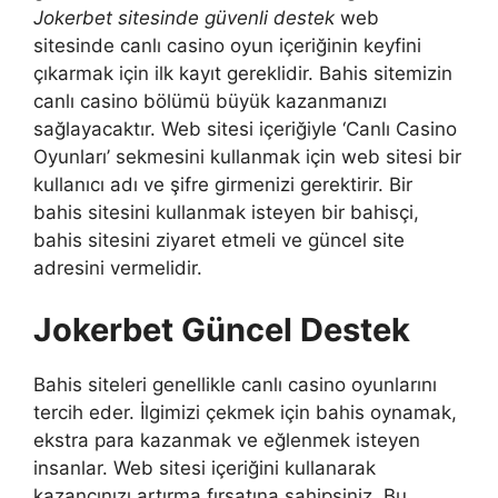
Jokerbet sitesinde güvenli destek
web
sitesinde canlı casino oyun içeriğinin keyfini
çıkarmak için ilk kayıt gereklidir. Bahis sitemizin
canlı casino bölümü büyük kazanmanızı
sağlayacaktır. Web sitesi içeriğiyle ‘Canlı Casino
Oyunları’ sekmesini kullanmak için web sitesi bir
kullanıcı adı ve şifre girmenizi gerektirir. Bir
bahis sitesini kullanmak isteyen bir bahisçi,
bahis sitesini ziyaret etmeli ve güncel site
adresini vermelidir.
Jokerbet Güncel Destek
Bahis siteleri genellikle canlı casino oyunlarını
tercih eder. İlgimizi çekmek için bahis oynamak,
ekstra para kazanmak ve eğlenmek isteyen
insanlar. Web sitesi içeriğini kullanarak
kazancınızı artırma fırsatına sahipsiniz. Bu