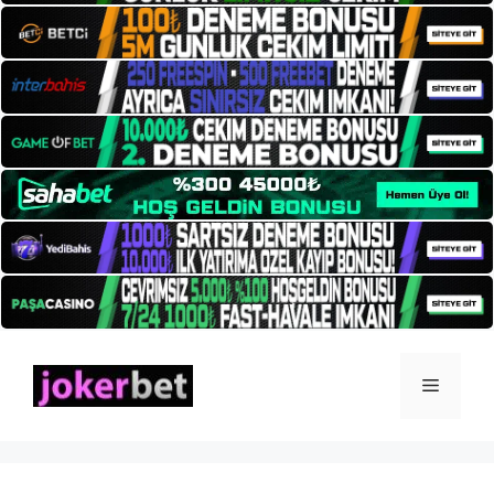
İçeriğe
atla
Menü