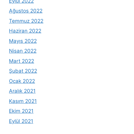
Eylül 2022
Ağustos 2022
Temmuz 2022
Haziran 2022
Mayıs 2022
Nisan 2022
Mart 2022
Şubat 2022
Ocak 2022
Aralık 2021
Kasım 2021
Ekim 2021
Eylül 2021