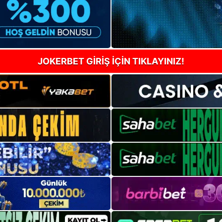
JOKERBET GİRİŞ İÇİN TIKLAYINIZ!