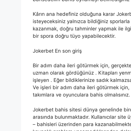
Kârın ana hedefiniz olduğuna karar Joker
isteyeceksiniz yalnızca bildiğiniz sporlarl
kazanmak, doğru tahminler yapmak ile ilgi
bir spora doğru tüyo yapabilecektir.
Jokerbet En son giriş
Bir adım daha ileri götürmek için, gerçekt
uzman olarak gördüğünüz . Kitapları yenme
işleyen . Eğer bildiklerinize sadık kalmaz
Ve işleri bir adım daha ileri götürmek için
takımlara ve oyunculara bahis olmalısınız.
Jokerbet bahis sitesi dünya genelinde birç
arasında bulunmaktadır. Kullanıcılar site ü
– bahisleri üzerinden para kazanabilmekte