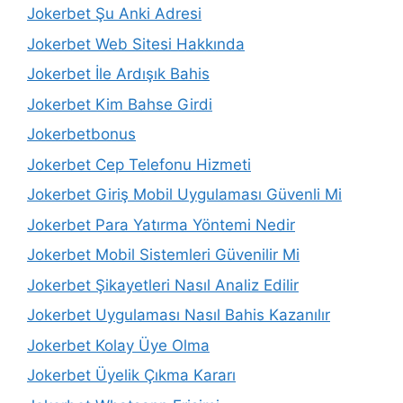
Jokerbet Şu Anki Adresi
Jokerbet Web Sitesi Hakkında
Jokerbet İle Ardışık Bahis
Jokerbet Kim Bahse Girdi
Jokerbetbonus
Jokerbet Cep Telefonu Hizmeti
Jokerbet Giriş Mobil Uygulaması Güvenli Mi
Jokerbet Para Yatırma Yöntemi Nedir
Jokerbet Mobil Sistemleri Güvenilir Mi
Jokerbet Şikayetleri Nasıl Analiz Edilir
Jokerbet Uygulaması Nasıl Bahis Kazanılır
Jokerbet Kolay Üye Olma
Jokerbet Üyelik Çıkma Kararı