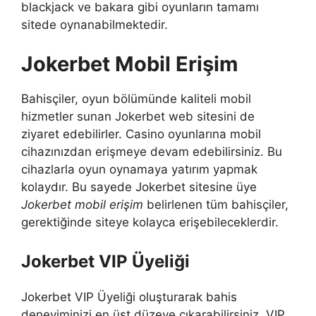
blackjack ve bakara gibi oyunların tamamı
sitede oynanabilmektedir.
Jokerbet Mobil Erişim
Bahisçiler, oyun bölümünde kaliteli mobil
hizmetler sunan Jokerbet web sitesini de
ziyaret edebilirler. Casino oyunlarına mobil
cihazınızdan erişmeye devam edebilirsiniz. Bu
cihazlarla oyun oynamaya yatırım yapmak
kolaydır. Bu sayede Jokerbet sitesine üye
Jokerbet mobil erişim
belirlenen tüm bahisçiler,
gerektiğinde siteye kolayca erişebileceklerdir.
Jokerbet VIP Üyeliği
Jokerbet VIP Üyeliği oluşturarak bahis
deneyiminizi en üst düzeye çıkarabilirsiniz. VIP