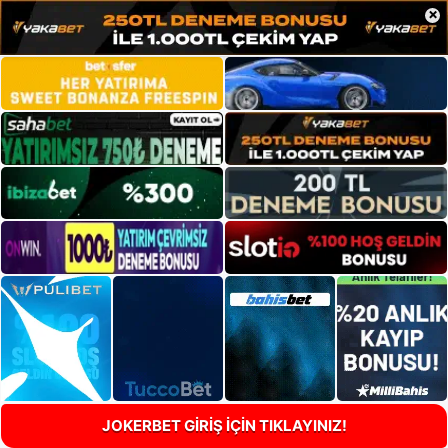
×
JOKERBET GİRİŞ İÇİN TIKLAYINIZ!