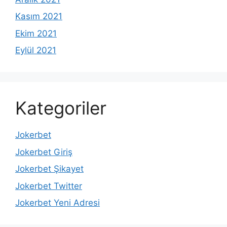
Kasım 2021
Ekim 2021
Eylül 2021
Kategoriler
Jokerbet
Jokerbet Giriş
Jokerbet Şikayet
Jokerbet Twitter
Jokerbet Yeni Adresi