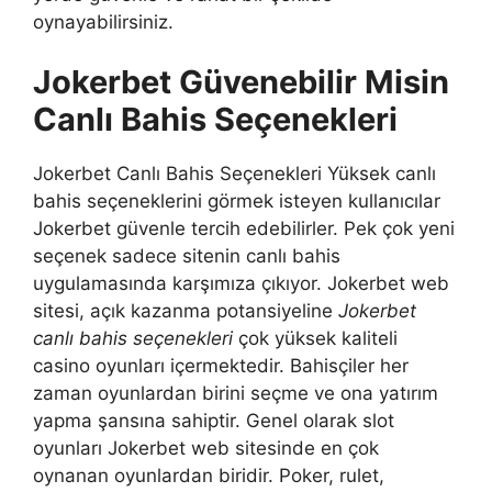
oynayabilirsiniz.
Jokerbet Güvenebilir Misin
Canlı Bahis Seçenekleri
Jokerbet Canlı Bahis Seçenekleri Yüksek canlı
bahis seçeneklerini görmek isteyen kullanıcılar
Jokerbet güvenle tercih edebilirler. Pek çok yeni
seçenek sadece sitenin canlı bahis
uygulamasında karşımıza çıkıyor. Jokerbet web
sitesi, açık kazanma potansiyeline
Jokerbet
canlı bahis seçenekleri
çok yüksek kaliteli
casino oyunları içermektedir. Bahisçiler her
zaman oyunlardan birini seçme ve ona yatırım
yapma şansına sahiptir. Genel olarak slot
oyunları Jokerbet web sitesinde en çok
oynanan oyunlardan biridir. Poker, rulet,