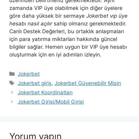
üzerinden belirtmeniz gerekmektedir. Aynı
zamanda VIP üye olabilmek için diğer üyelere
göre daha yüksek bir sermaye
Jokerbet vıp üye
hesabı nasıl açılır
sahip olmanız gerekmektedir.
Canlı Destek Değerleri, bu ortaklık anlaşmaları
için para yatırma miktarları hakkında güncel
bilgiler sağlar. Hemen uygun bir VIP üye hesabı
oluşturmak için en iyi adımları izleyin.
Kategoriler
Jokerbet
Etiketler
Jokerbet giriş
,
Jokerbet Güvenebilir Misin
Jokerbet Koordinatları
Jokerbet Girişi/Mobil Girişi
Yorum yapın