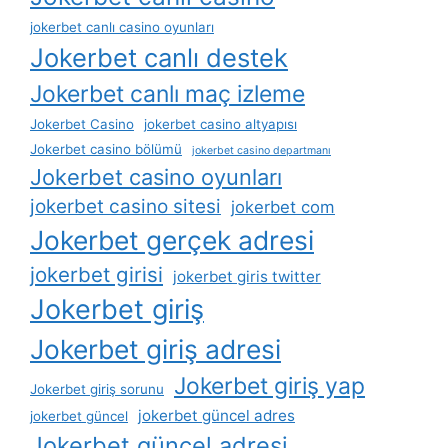
jokerbet canlı casino oyunları
Jokerbet canlı destek
Jokerbet canlı maç izleme
Jokerbet Casino
jokerbet casino altyapısı
Jokerbet casino bölümü
jokerbet casino departmanı
Jokerbet casino oyunları
jokerbet casino sitesi
jokerbet com
Jokerbet gerçek adresi
jokerbet girisi
jokerbet giris twitter
Jokerbet giriş
Jokerbet giriş adresi
Jokerbet giriş yap
Jokerbet giriş sorunu
jokerbet güncel adres
jokerbet güncel
Jokerbet güncel adresi