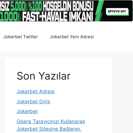
Jokerbet Twitter
Jokerbet Yeni Adresi
Son Yazılar
Jokerbet Adresi
Jokerbet Giriş
Jokerbet
Opera Tarayıcınızı Kullanarak
Jokerbet Sitesine Bağlanın.