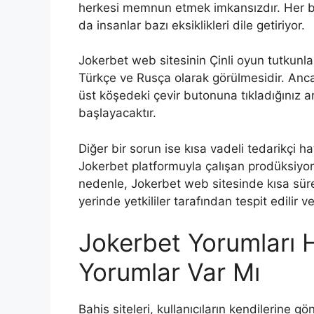
herkesi memnun etmek imkansızdır. Her b
da insanlar bazı eksiklikleri dile getiriyor.
Jokerbet web sitesinin Çinli oyun tutkunla
Türkçe ve Rusça olarak görülmesidir. Ancak
üst köşedeki çevir butonuna tıkladığınız
başlayacaktır.
Diğer bir sorun ise kısa vadeli tedarikçi 
Jokerbet platformuyla çalışan prodüksiyon ş
nedenle, Jokerbet web sitesinde kısa süre
yerinde yetkililer tarafından tespit edilir 
Jokerbet Yorumları
Yorumlar Var Mı
Bahis siteleri, kullanıcıların kendilerine g