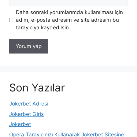
sitesi
Daha sonraki yorumlarımda kullanılması için
adım, e-posta adresim ve site adresim bu
tarayıcıya kaydedilsin.
Son Yazılar
Jokerbet Adresi
Jokerbet Giriş
Jokerbet
Opera Tarayıcınızı Kullanarak Jokerbet Sitesine