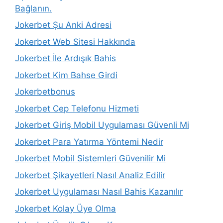
Bağlanın.
Jokerbet Şu Anki Adresi
Jokerbet Web Sitesi Hakkında
Jokerbet İle Ardışık Bahis
Jokerbet Kim Bahse Girdi
Jokerbetbonus
Jokerbet Cep Telefonu Hizmeti
Jokerbet Giriş Mobil Uygulaması Güvenli Mi
Jokerbet Para Yatırma Yöntemi Nedir
Jokerbet Mobil Sistemleri Güvenilir Mi
Jokerbet Şikayetleri Nasıl Analiz Edilir
Jokerbet Uygulaması Nasıl Bahis Kazanılır
Jokerbet Kolay Üye Olma