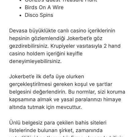
Birds On A Wire
Disco Spins
Devasa büyüklükte canlı casino içeriklerinin
hepsinin gözlemlendiği Jokerbet’e göz
gezdirebilirsiniz. Krupiyeler vasıtasıyla 2 hand
casino holdem içeriğini keyifle
deneyimleyebilirsiniz.
Jokerbet’e ilk defa üye olurken
gerçekleştirilmesi gereken koşul ve şartlar
belgesini değerlendirin. Bu normlar, sizi koruma
kapsamına almak ve yasal paralarınızı himaye
altında tutmak için mevcuttur.
Ünlü belgesiz para çekilen bahis siteleri
listelerinde bulunan şirket, zamanında