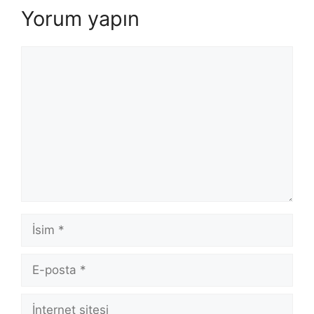
Yorum yapın
Yorum
İsim
E-
posta
İnternet