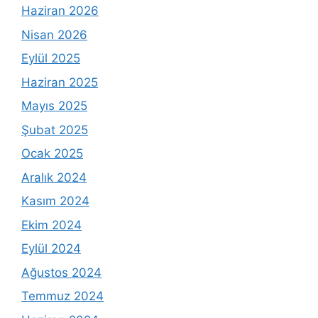
Haziran 2026
Nisan 2026
Eylül 2025
Haziran 2025
Mayıs 2025
Şubat 2025
Ocak 2025
Aralık 2024
Kasım 2024
Ekim 2024
Eylül 2024
Ağustos 2024
Temmuz 2024