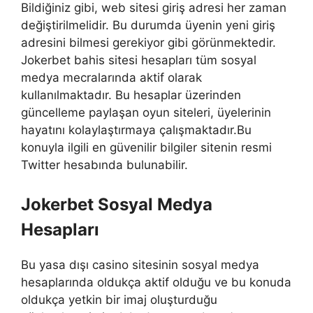
Bildiğiniz gibi, web sitesi giriş adresi her zaman
değiştirilmelidir. Bu durumda üyenin yeni giriş
adresini bilmesi gerekiyor gibi görünmektedir.
Jokerbet bahis sitesi hesapları tüm sosyal
medya mecralarında aktif olarak
kullanılmaktadır. Bu hesaplar üzerinden
güncelleme paylaşan oyun siteleri, üyelerinin
hayatını kolaylaştırmaya çalışmaktadır.Bu
konuyla ilgili en güvenilir bilgiler sitenin resmi
Twitter hesabında bulunabilir.
Jokerbet Sosyal Medya
Hesapları
Bu yasa dışı casino sitesinin sosyal medya
hesaplarında oldukça aktif olduğu ve bu konuda
oldukça yetkin bir imaj oluşturduğu