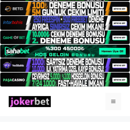
İçeriğe
atla
Menü