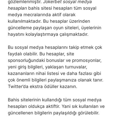
gözlemlenmiştir.
Jokerbet sosyal medya
hesapları
bahis sitesi hesapları tüm sosyal
medya mecralarında aktif olarak
kullanılmaktadır. Bu hesaplar üzerinden
güncelleme paylaşan oyun siteleri, üyelerinin
hayatını kolaylaştırmaya çalışmaktadır.
Bu sosyal medya hesaplarını takip etmek çok
faydalı olabilir. Bu hesaplar, site
sponsorluğundaki bonuslar ve promosyonlar,
yeni giriş bilgileri, yaklaşan turnuvalar,
kazananların nihai listesi ve daha fazlası gibi
çok önemli bilgileri paylaşmanıza olanak tanır.
Twitter’da ekstra ödüller kazanın.
Bahis sitelerinin kullandığı tüm sosyal medya
hesapları oldukça aktiftir. Yani sık kullanılan ve
güncellenen bilgilerin paylaşıldığı görülebilir.