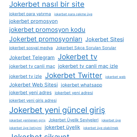
Jokerbet nasıl bir site
jokerbet para yatırma
jokerbet para çekme üye
jokerbet promosyon
jokerbet promosyon kodu
Jokerbet promosyonları
Jokerbet Sitesi
jokerbet sosyal medya
Jokerbet Sıkça Sorulan Sorular
Jokerbet tv
Jokerbet Telegram
jokerbet tv canli maç izle
jokerbet tv canli maç
Jokerbet Twitter
jokerbet tv izle
jokerbet web
Jokerbet Web Sitesi
jokerbet whatsapp
jokerbet yeni adres
jokerbet yeni adresi
jokerbet yeni giriş adresi
Jokerbet yeni güncel giriş
Jokerbet Üyelik Seviyeleri
jokerbet yenilenen giriş
jokerbet üye
jokerbet üyelik
jokerbet üye i̇letişimi
jokerbet üye olabilmek
Jokerbet şikayet