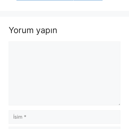
Yorum yapın
Yorum
İsim