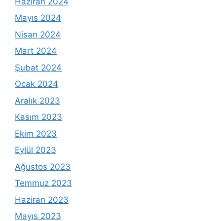
Haziran 2024
Mayıs 2024
Nisan 2024
Mart 2024
Şubat 2024
Ocak 2024
Aralık 2023
Kasım 2023
Ekim 2023
Eylül 2023
Ağustos 2023
Temmuz 2023
Haziran 2023
Mayıs 2023