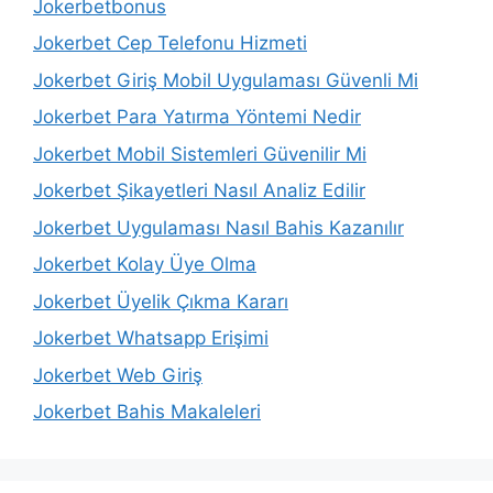
Jokerbetbonus
Jokerbet Cep Telefonu Hizmeti
Jokerbet Giriş Mobil Uygulaması Güvenli Mi
Jokerbet Para Yatırma Yöntemi Nedir
Jokerbet Mobil Sistemleri Güvenilir Mi
Jokerbet Şikayetleri Nasıl Analiz Edilir
Jokerbet Uygulaması Nasıl Bahis Kazanılır
Jokerbet Kolay Üye Olma
Jokerbet Üyelik Çıkma Kararı
Jokerbet Whatsapp Erişimi
Jokerbet Web Giriş
Jokerbet Bahis Makaleleri