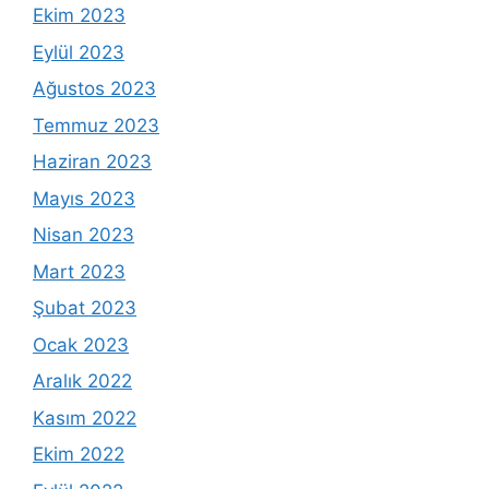
Ekim 2023
Eylül 2023
Ağustos 2023
Temmuz 2023
Haziran 2023
Mayıs 2023
Nisan 2023
Mart 2023
Şubat 2023
Ocak 2023
Aralık 2022
Kasım 2022
Ekim 2022