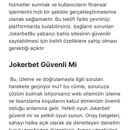
hizmetler sunmak ve kullanıcıların finansal
işlemlerini hızlı bir şekilde gerçekleştirmelerine
olanak sağlamaktır. Bu teklifi farklı çevrimiçi
platformlarda bulabilirsiniz.
bağlantı sorunları
Jokerbet
Bu yabancı bahis sitesinin güvenilir
sayılabilmesi için belirli özelliklere sahip olması
gerektiği açıktır
Jokerbet Güvenli Mi
Bu, izleme ve doğrulamayla ilgili soruları
harekete geçiriyor mu? bu cümle, sorunuza
çözüm bulmak istiyorsanız web sitemizin izleme
ve lisanslama koşullarını kabul etmenizin önemli
olduğu anlamına gelir. Yetkili oyun
Jokerbet
güvenli mi
ve yetkili oyun sunun. Onay belgeleri,
sahayı halka açık olarak da denetleyen denetim
kurulu tarafından düzenlenir. Ayrıca yöneticileri