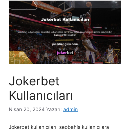
Jokerbet
Kullanıcıları
Nisan 20, 2024
Yazarı:
admin
Jokerbet kullanıcıları seobahis kullanıcılara