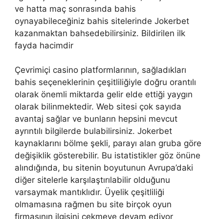
ve hatta maç sonrasında bahis
oynayabileceğiniz bahis sitelerinde Jokerbet
kazanmaktan bahsedebilirsiniz. Bildirilen ilk
fayda hacimdir
Çevrimiçi casino platformlarının, sağladıkları
bahis seçeneklerinin çeşitliliğiyle doğru orantılı
olarak önemli miktarda gelir elde ettiği yaygın
olarak bilinmektedir. Web sitesi çok sayıda
avantaj sağlar ve bunların hepsini mevcut
ayrıntılı bilgilerde bulabilirsiniz. Jokerbet
kaynaklarını bölme şekli, parayı alan gruba göre
değişiklik gösterebilir. Bu istatistikler göz önüne
alındığında, bu sitenin boyutunun Avrupa’daki
diğer sitelerle karşılaştırılabilir olduğunu
varsaymak mantıklıdır. Üyelik çeşitliliği
olmamasına rağmen bu site birçok oyun
firmasının ilgisini çekmeye devam ediyor