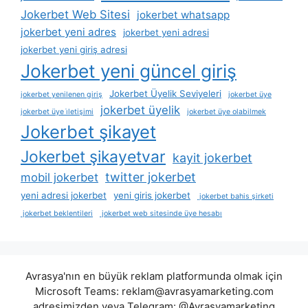
Jokerbet Web Sitesi
jokerbet whatsapp
jokerbet yeni adres
jokerbet yeni adresi
jokerbet yeni giriş adresi
Jokerbet yeni güncel giriş
Jokerbet Üyelik Seviyeleri
jokerbet yenilenen giriş
jokerbet üye
jokerbet üyelik
jokerbet üye i̇letişimi
jokerbet üye olabilmek
Jokerbet şikayet
Jokerbet şikayetvar
kayit jokerbet
twitter jokerbet
mobil jokerbet
yeni adresi jokerbet
yeni giris jokerbet
jokerbet bahis şirketi
jokerbet beklentileri
jokerbet web sitesinde üye hesabı
Avrasya'nın en büyük reklam platformunda olmak için
Microsoft Teams:
reklam@avrasyamarketing.com
adresimizden veya Telegram: @Avrasyamarketing