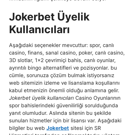
Jokerbet Üyelik
Kullanıcıları
Aşağıdaki seçenekler mevcuttur: spor, canlı
casino, finans, sanal casino, poker, canlı casino,
3D slotlar, 1×2 çevrimiçi bahis, canlı oyunlar,
ayrıntılı bingo alternatifleri ve pozisyonlar. bu
cümle, sorunuza çözüm bulmak istiyorsanız
web sitemizin izleme ve lisanslama koşullarını
kabul etmenizin önemli olduğu anlamına gelir.
Jokerbet üyelik kullanıcıları
Casino Oyunlarının
spor bahislerindeki güvenilirliği sorulduğunda
yanıt olumludur. Aslında sitenin bu şekilde
sunulan hizmetler için bir lisansı var. Aşağıdaki
bilgiler bu web
Jokerbet
sitesi için SR