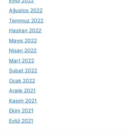
Eylül 2022
Ağustos 2022
Temmuz 2022
Haziran 2022
Mayıs 2022
Nisan 2022
Mart 2022
Şubat 2022
Ocak 2022
Aralık 2021
Kasım 2021
Ekim 2021
Eylül 2021