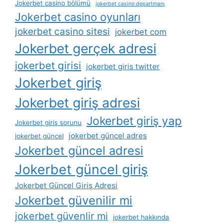
Jokerbet casino bölümü
jokerbet casino departmanı
Jokerbet casino oyunları
jokerbet casino sitesi
jokerbet com
Jokerbet gerçek adresi
jokerbet girisi
jokerbet giris twitter
Jokerbet giriş
Jokerbet giriş adresi
Jokerbet giriş yap
Jokerbet giriş sorunu
jokerbet güncel adres
jokerbet güncel
Jokerbet güncel adresi
Jokerbet güncel giriş
Jokerbet Güncel Giriş Adresi
Jokerbet güvenilir mi
jokerbet güvenlir mi
jokerbet hakkında