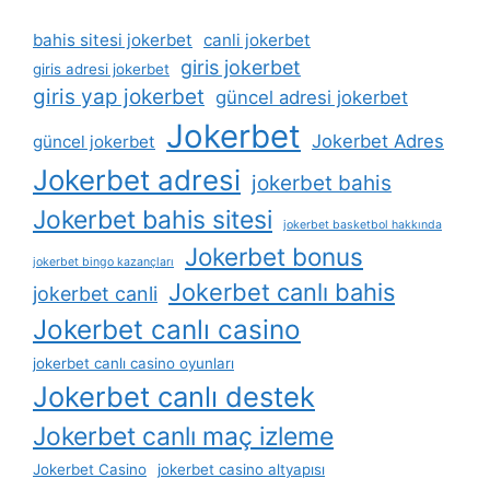
bahis sitesi jokerbet
canli jokerbet
giris jokerbet
giris adresi jokerbet
giris yap jokerbet
güncel adresi jokerbet
Jokerbet
Jokerbet Adres
güncel jokerbet
Jokerbet adresi
jokerbet bahis
Jokerbet bahis sitesi
jokerbet basketbol hakkında
Jokerbet bonus
jokerbet bingo kazançları
Jokerbet canlı bahis
jokerbet canli
Jokerbet canlı casino
jokerbet canlı casino oyunları
Jokerbet canlı destek
Jokerbet canlı maç izleme
Jokerbet Casino
jokerbet casino altyapısı