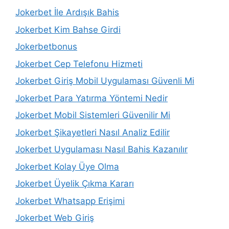
Jokerbet İle Ardışık Bahis
Jokerbet Kim Bahse Girdi
Jokerbetbonus
Jokerbet Cep Telefonu Hizmeti
Jokerbet Giriş Mobil Uygulaması Güvenli Mi
Jokerbet Para Yatırma Yöntemi Nedir
Jokerbet Mobil Sistemleri Güvenilir Mi
Jokerbet Şikayetleri Nasıl Analiz Edilir
Jokerbet Uygulaması Nasıl Bahis Kazanılır
Jokerbet Kolay Üye Olma
Jokerbet Üyelik Çıkma Kararı
Jokerbet Whatsapp Erişimi
Jokerbet Web Giriş