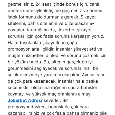
geçmelisiniz. 24 saat içinde bonus için, canlı
destek ünitesiyle iletişime geçmeniz ve bonus
istek formunu doldurmanız gerekir. Şikayet
sitelerini, bahis sitelerini ve bize ulaşan e-
postaları taradığımızda, Jokerbet şikayet
sorunları için çok fazla sorunla karşılaşmıyoruz.
Hala düşük olan şikayetlerin çoğu
promosyonlarla ilgilidir. İnsanlar şikayet etti ve
müşteri hizmetleri dinledi ve sorunu çözmek için
bir çözüm buldu. Bu, sitenin gerçekten iyi
görünmesini sağlayacak ve sorunları hızlı bir
şekilde çözmeye yardımcı olacaktır. Ayrıca, yine
de çok para kazanacak. İnsanlar hala başka
seçenekler olmasına rağmen spora bahisler
koymayı ve yüksek maç oranlarını almayı
Jokerbet Adresi
severler. Bir
promosyondayken, bonuslarla çok para
kazanabilirsiniz ve çok fazla bahse girmeniz bile