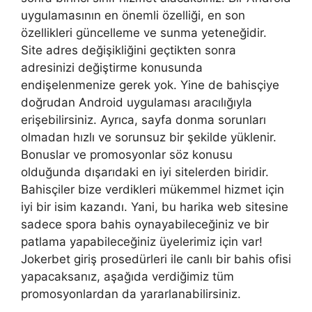
uygulamasının en önemli özelliği, en son
özellikleri güncelleme ve sunma yeteneğidir.
Site adres değişikliğini geçtikten sonra
adresinizi değiştirme konusunda
endişelenmenize gerek yok. Yine de bahisçiye
doğrudan Android uygulaması aracılığıyla
erişebilirsiniz. Ayrıca, sayfa donma sorunları
olmadan hızlı ve sorunsuz bir şekilde yüklenir.
Bonuslar ve promosyonlar söz konusu
olduğunda dışarıdaki en iyi sitelerden biridir.
Bahisçiler bize verdikleri mükemmel hizmet için
iyi bir isim kazandı. Yani, bu harika web sitesine
sadece spora bahis oynayabileceğiniz ve bir
patlama yapabileceğiniz üyelerimiz için var!
Jokerbet giriş prosedürleri ile canlı bir bahis ofisi
yapacaksanız, aşağıda verdiğimiz tüm
promosyonlardan da yararlanabilirsiniz.