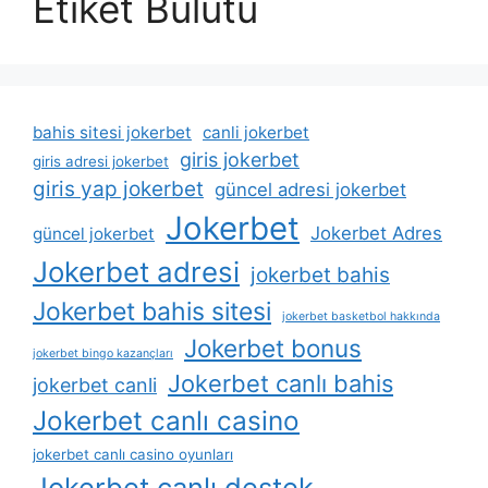
Etiket Bulutu
bahis sitesi jokerbet
canli jokerbet
giris jokerbet
giris adresi jokerbet
giris yap jokerbet
güncel adresi jokerbet
Jokerbet
Jokerbet Adres
güncel jokerbet
Jokerbet adresi
jokerbet bahis
Jokerbet bahis sitesi
jokerbet basketbol hakkında
Jokerbet bonus
jokerbet bingo kazançları
Jokerbet canlı bahis
jokerbet canli
Jokerbet canlı casino
jokerbet canlı casino oyunları
Jokerbet canlı destek