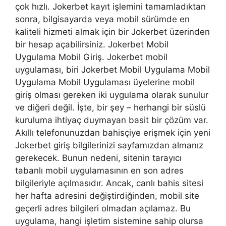
çok hızlı. Jokerbet kayıt işlemini tamamladıktan
sonra, bilgisayarda veya mobil sürümde en
kaliteli hizmeti almak için bir Jokerbet üzerinden
bir hesap açabilirsiniz. Jokerbet Mobil
Uygulama Mobil Giriş. Jokerbet mobil
uygulaması, biri Jokerbet Mobil Uygulama Mobil
Uygulama Mobil Uygulaması üyelerine mobil
giriş olması gereken iki uygulama olarak sunulur
ve diğeri değil. İşte, bir şey – herhangi bir süslü
kuruluma ihtiyaç duymayan basit bir çözüm var.
Akıllı telefonunuzdan bahisçiye erişmek için yeni
Jokerbet giriş bilgilerinizi sayfamızdan almanız
gerekecek. Bunun nedeni, sitenin tarayıcı
tabanlı mobil uygulamasının en son adres
bilgileriyle açılmasıdır. Ancak, canlı bahis sitesi
her hafta adresini değiştirdiğinden, mobil site
geçerli adres bilgileri olmadan açılamaz. Bu
uygulama, hangi işletim sistemine sahip olursa