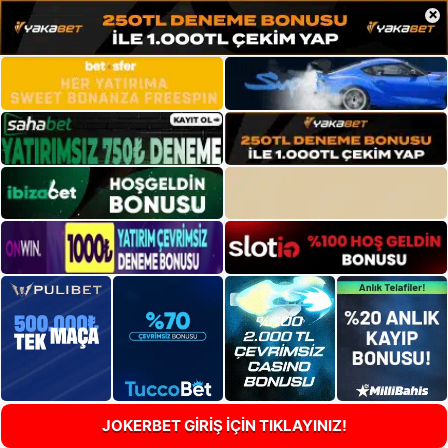
×
JOKERBET GİRİŞ İÇİN TIKLAYINIZ!