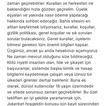
zaman geçirebilirler. Kuralları ve herkesten ne
beklendiğini hızla gözden geçirelim. Üyelik
eşyaları ve yakında nasıl ödeme yapılacağı
hakkında sohbet edeceğiz. Bahis sitesini en
alttan keşfetmek istiyorsanız, kurallar, koşullar,
gizlilik politikası, genel koşullar ve sık sorulan
sorular bulacaksınız. Genel kurallar, üyelerin
bilmesi gereken tüm önemli bilgileri kapsar.
Üzgünüz, ancak şu anda hesabınızı açamıyoruz.
Ne zaman mevcut olduğunu size bildireceğiz.
Kötü niyetli insanları olan, hile ve şikayet için
başvuranlar, sistemde başka kimlik ve hesap
bilgilerini kaydetmeye çalışan veya izinsiz bir
ülkeden girenler derhal belirlenir. Buna ek
olarak, dürüst kullanıcılar 18 yaşın üzerindedir
ve sitede sorunsuz zaman geçirebilirler. Bu özel
tekliften en iyi şekilde yararlanmak için,
Jokerbet hoşgeldin bonusu
için kayıt sürecinden