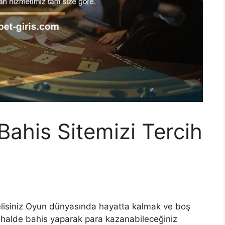
ahis Sitemizi Tercih
elisiniz Oyun dünyasında hayatta kalmak ve boş
 halde bahis yaparak para kazanabileceğiniz