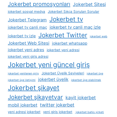
Jokerbet promosyonları
Jokerbet Sitesi
jokerbet sosyal medya
Jokerbet Sıkça Sorulan Sorular
Jokerbet tv
Jokerbet Telegram
jokerbet tv canli maç izle
jokerbet tv canli maç
Jokerbet Twitter
jokerbet tv izle
jokerbet web
Jokerbet Web Sitesi
jokerbet whatsapp
jokerbet yeni adres
jokerbet yeni adresi
jokerbet yeni giriş adresi
Jokerbet yeni güncel giriş
Jokerbet Üyelik Seviyeleri
jokerbet yenilenen giriş
jokerbet üye
jokerbet üyelik
jokerbet üye i̇letişimi
jokerbet üye olabilmek
Jokerbet şikayet
Jokerbet şikayetvar
kayit jokerbet
twitter jokerbet
mobil jokerbet
yeni adresi jokerbet
yeni giris jokerbet
jokerbet bahis şirketi