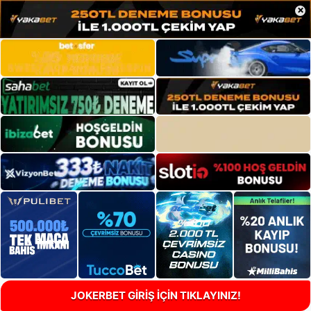
×
JOKERBET GİRİŞ İÇİN TIKLAYINIZ!