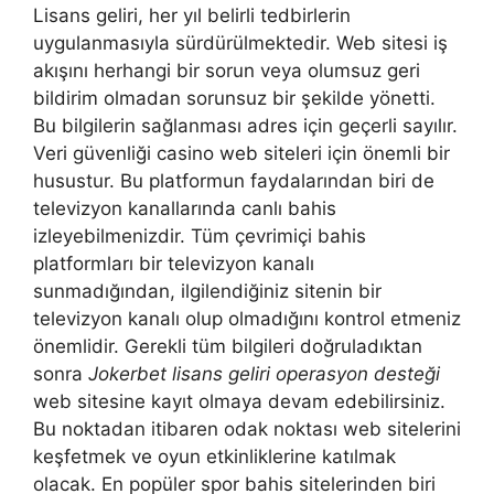
Lisans geliri, her yıl belirli tedbirlerin
uygulanmasıyla sürdürülmektedir. Web sitesi iş
akışını herhangi bir sorun veya olumsuz geri
bildirim olmadan sorunsuz bir şekilde yönetti.
Bu bilgilerin sağlanması adres için geçerli sayılır.
Veri güvenliği casino web siteleri için önemli bir
husustur. Bu platformun faydalarından biri de
televizyon kanallarında canlı bahis
izleyebilmenizdir. Tüm çevrimiçi bahis
platformları bir televizyon kanalı
sunmadığından, ilgilendiğiniz sitenin bir
televizyon kanalı olup olmadığını kontrol etmeniz
önemlidir. Gerekli tüm bilgileri doğruladıktan
sonra
Jokerbet lisans geliri operasyon desteği
web sitesine kayıt olmaya devam edebilirsiniz.
Bu noktadan itibaren odak noktası web sitelerini
keşfetmek ve oyun etkinliklerine katılmak
olacak. En popüler spor bahis sitelerinden biri