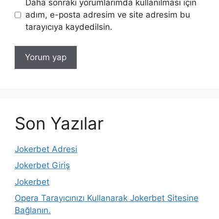
Daha sonraki yorumlarımda kullanılması için
adım, e-posta adresim ve site adresim bu
tarayıcıya kaydedilsin.
Son Yazılar
Jokerbet Adresi
Jokerbet Giriş
Jokerbet
Opera Tarayıcınızı Kullanarak Jokerbet Sitesine
Bağlanın.