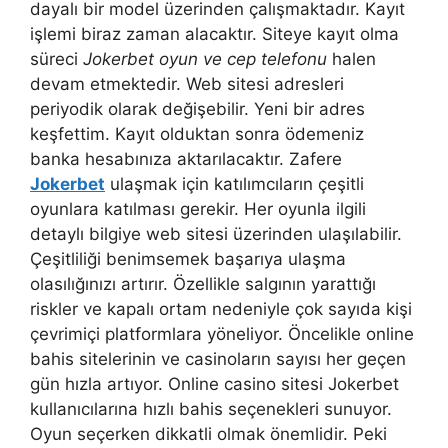
dayalı bir model üzerinden çalışmaktadır. Kayıt
işlemi biraz zaman alacaktır. Siteye kayıt olma
süreci
Jokerbet oyun ve cep telefonu
halen
devam etmektedir. Web sitesi adresleri
periyodik olarak değişebilir. Yeni bir adres
keşfettim. Kayıt olduktan sonra ödemeniz
banka hesabınıza aktarılacaktır. Zafere
Jokerbet
ulaşmak için katılımcıların çeşitli
oyunlara katılması gerekir. Her oyunla ilgili
detaylı bilgiye web sitesi üzerinden ulaşılabilir.
Çeşitliliği benimsemek başarıya ulaşma
olasılığınızı artırır. Özellikle salgının yarattığı
riskler ve kapalı ortam nedeniyle çok sayıda kişi
çevrimiçi platformlara yöneliyor. Öncelikle online
bahis sitelerinin ve casinoların sayısı her geçen
gün hızla artıyor. Online casino sitesi Jokerbet
kullanıcılarına hızlı bahis seçenekleri sunuyor.
Oyun seçerken dikkatli olmak önemlidir. Peki