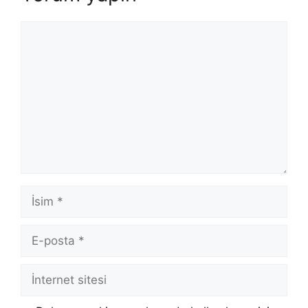
Yorum
İsim
E-
posta
İnternet
sitesi