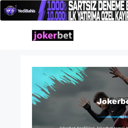
İçeriğe
atla