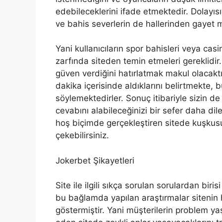
edebileceklerini ifade etmektedir. Dolayıs
ve bahis severlerin de hallerinden gayet m
Yani kullanıcıların spor bahisleri veya casi
zarfında siteden temin etmeleri gereklidir
güven verdiğini hatırlatmak makul olacaktı
dakika içerisinde aldıklarını belirtmekte, 
söylemektedirler. Sonuç itibariyle sizin d
cevabını alabileceğinizi bir sefer daha d
hoş biçimde gerçekleştiren sitede kuşkusu
çekebilirsiniz.
Jokerbet Şikayetleri
Site ile ilgili sıkça sorulan sorulardan bir
bu bağlamda yapılan araştırmalar sitenin 
göstermiştir. Yani müşterilerin problem y