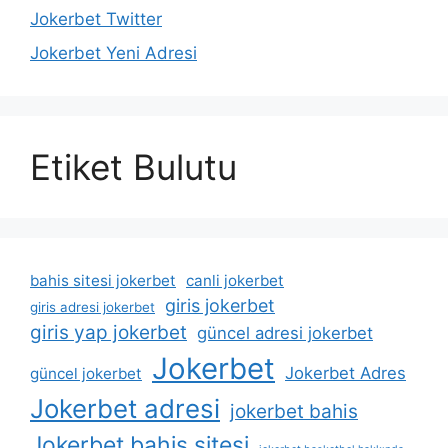
Jokerbet Twitter
Jokerbet Yeni Adresi
Etiket Bulutu
bahis sitesi jokerbet
canli jokerbet
giris jokerbet
giris adresi jokerbet
giris yap jokerbet
güncel adresi jokerbet
Jokerbet
Jokerbet Adres
güncel jokerbet
Jokerbet adresi
jokerbet bahis
Jokerbet bahis sitesi