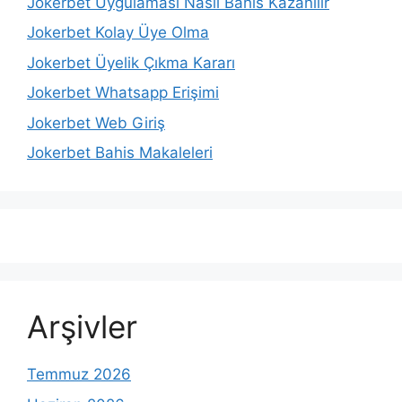
Jokerbet Uygulaması Nasıl Bahis Kazanılır
Jokerbet Kolay Üye Olma
Jokerbet Üyelik Çıkma Kararı
Jokerbet Whatsapp Erişimi
Jokerbet Web Giriş
Jokerbet Bahis Makaleleri
Arşivler
Temmuz 2026