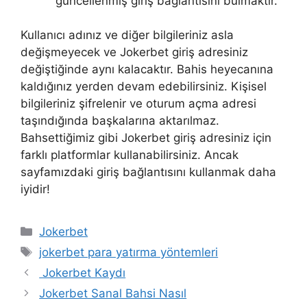
güncellenmiş giriş bağlantısını bulmaktır.
Kullanıcı adınız ve diğer bilgileriniz asla
değişmeyecek ve Jokerbet giriş adresiniz
değiştiğinde aynı kalacaktır. Bahis heyecanına
kaldığınız yerden devam edebilirsiniz. Kişisel
bilgileriniz şifrelenir ve oturum açma adresi
taşındığında başkalarına aktarılmaz.
Bahsettiğimiz gibi Jokerbet giriş adresiniz için
farklı platformlar kullanabilirsiniz. Ancak
sayfamızdaki giriş bağlantısını kullanmak daha
iyidir!
Kategoriler
Jokerbet
Etiketler
jokerbet para yatırma yöntemleri
Jokerbet Kaydı
Jokerbet Sanal Bahsi Nasıl