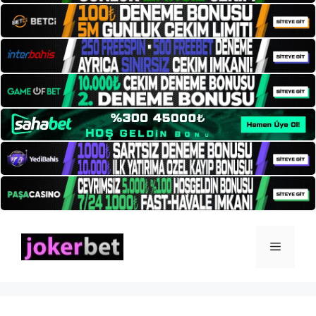
İçeriğe
atla
Menü