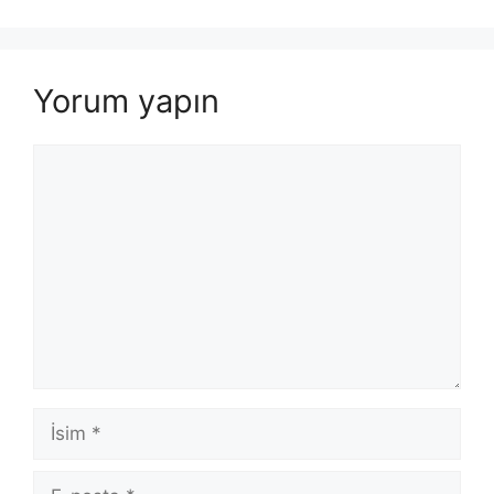
Yorum yapın
Yorum
İsim
E-