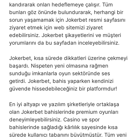
kandırarak onları hedeflemeye çalışır. Tüm
bunları göz önünde bulundurarak, herhangi bir
sorun yaşamamak için Jokerbet resmi sayfasını
ziyaret etmek için web sitemizi ziyaret
edebilirsiniz. Jokerbet şikayetlerini ve müşteri
yorumlarını da bu sayfadan inceleyebilirsiniz.
Jokerbet, kısa sürede dikkatleri üzerine çekmeyi
başardı. Nispeten yeni olmasına rağmen
sunduğu imkanlarla oyun sektöründe ses
getirdi. Jokerbet, bahis yaparken kendinizi
güvende hissedebileceğiniz bir platformdur!
En iyi altyapı ve yazılım şirketleriyle ortaklaşa
olan Jokerbet bahislerinde premium oyunları
deneyimleyebilirsiniz. Casino ve spor
bahislerinde sağladığı kârlılık sayesinde kısa
sürede kullanıcı tabanını büyütmüştür. Tüm yeni