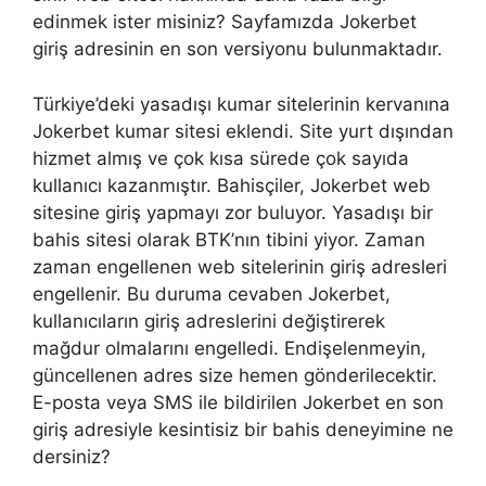
edinmek ister misiniz? Sayfamızda Jokerbet
giriş adresinin en son versiyonu bulunmaktadır.
Türkiye’deki yasadışı kumar sitelerinin kervanına
Jokerbet kumar sitesi eklendi. Site yurt dışından
hizmet almış ve çok kısa sürede çok sayıda
kullanıcı kazanmıştır. Bahisçiler, Jokerbet web
sitesine giriş yapmayı zor buluyor. Yasadışı bir
bahis sitesi olarak BTK’nın tibini yiyor. Zaman
zaman engellenen web sitelerinin giriş adresleri
engellenir. Bu duruma cevaben Jokerbet,
kullanıcıların giriş adreslerini değiştirerek
mağdur olmalarını engelledi. Endişelenmeyin,
güncellenen adres size hemen gönderilecektir.
E-posta veya SMS ile bildirilen Jokerbet en son
giriş adresiyle kesintisiz bir bahis deneyimine ne
dersiniz?