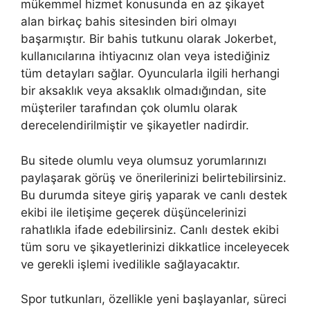
mükemmel hizmet konusunda en az şikayet
alan birkaç bahis sitesinden biri olmayı
başarmıştır. Bir bahis tutkunu olarak Jokerbet,
kullanıcılarına ihtiyacınız olan veya istediğiniz
tüm detayları sağlar. Oyuncularla ilgili herhangi
bir aksaklık veya aksaklık olmadığından, site
müşteriler tarafından çok olumlu olarak
derecelendirilmiştir ve şikayetler nadirdir.
Bu sitede olumlu veya olumsuz yorumlarınızı
paylaşarak görüş ve önerilerinizi belirtebilirsiniz.
Bu durumda siteye giriş yaparak ve canlı destek
ekibi ile iletişime geçerek düşüncelerinizi
rahatlıkla ifade edebilirsiniz. Canlı destek ekibi
tüm soru ve şikayetlerinizi dikkatlice inceleyecek
ve gerekli işlemi ivedilikle sağlayacaktır.
Spor tutkunları, özellikle yeni başlayanlar, süreci