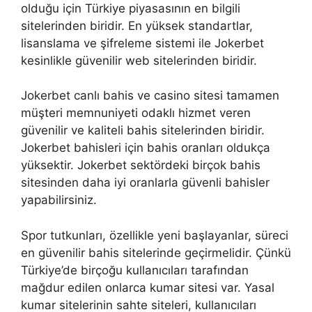
olduğu için Türkiye piyasasının en bilgili
sitelerinden biridir. En yüksek standartlar,
lisanslama ve şifreleme sistemi ile Jokerbet
kesinlikle güvenilir web sitelerinden biridir.
Jokerbet canlı bahis ve casino sitesi tamamen
müşteri memnuniyeti odaklı hizmet veren
güvenilir ve kaliteli bahis sitelerinden biridir.
Jokerbet bahisleri için bahis oranları oldukça
yüksektir. Jokerbet sektördeki birçok bahis
sitesinden daha iyi oranlarla güvenli bahisler
yapabilirsiniz.
Spor tutkunları, özellikle yeni başlayanlar, süreci
en güvenilir bahis sitelerinde geçirmelidir. Çünkü
Türkiye’de birçoğu kullanıcıları tarafından
mağdur edilen onlarca kumar sitesi var. Yasal
kumar sitelerinin sahte siteleri, kullanıcıları