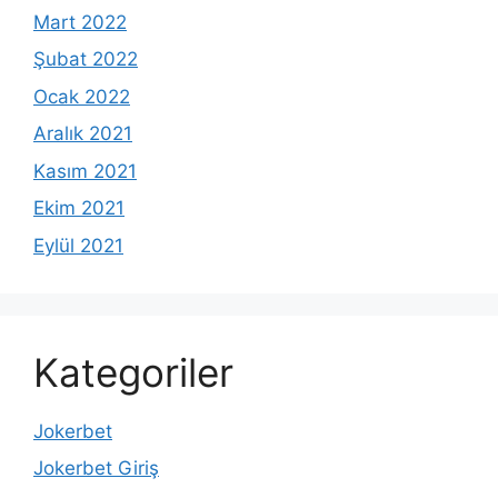
Mart 2022
Şubat 2022
Ocak 2022
Aralık 2021
Kasım 2021
Ekim 2021
Eylül 2021
Kategoriler
Jokerbet
Jokerbet Giriş