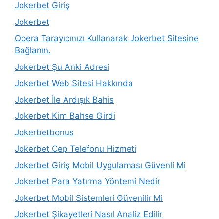
Jokerbet Giriş
Jokerbet
Opera Tarayıcınızı Kullanarak Jokerbet Sitesine
Bağlanın.
Jokerbet Şu Anki Adresi
Jokerbet Web Sitesi Hakkında
Jokerbet İle Ardışık Bahis
Jokerbet Kim Bahse Girdi
Jokerbetbonus
Jokerbet Cep Telefonu Hizmeti
Jokerbet Giriş Mobil Uygulaması Güvenli Mi
Jokerbet Para Yatırma Yöntemi Nedir
Jokerbet Mobil Sistemleri Güvenilir Mi
Jokerbet Şikayetleri Nasıl Analiz Edilir