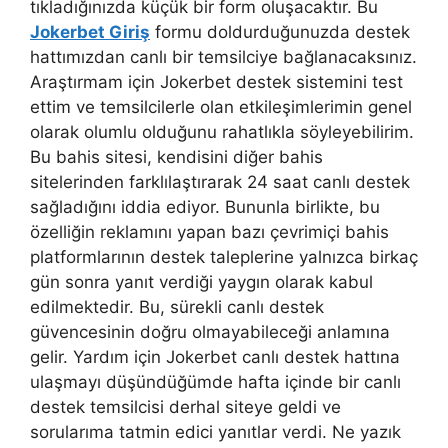
tıkladığınızda küçük bir form oluşacaktır. Bu
Jokerbet Giriş
formu doldurduğunuzda destek
hattımızdan canlı bir temsilciye bağlanacaksınız.
Araştırmam için Jokerbet destek sistemini test
ettim ve temsilcilerle olan etkileşimlerimin genel
olarak olumlu olduğunu rahatlıkla söyleyebilirim.
Bu bahis sitesi, kendisini diğer bahis
sitelerinden farklılaştırarak 24 saat canlı destek
sağladığını iddia ediyor. Bununla birlikte, bu
özelliğin reklamını yapan bazı çevrimiçi bahis
platformlarının destek taleplerine yalnızca birkaç
gün sonra yanıt verdiği yaygın olarak kabul
edilmektedir. Bu, sürekli canlı destek
güvencesinin doğru olmayabileceği anlamına
gelir. Yardım için Jokerbet canlı destek hattına
ulaşmayı düşündüğümde hafta içinde bir canlı
destek temsilcisi derhal siteye geldi ve
sorularıma tatmin edici yanıtlar verdi. Ne yazık