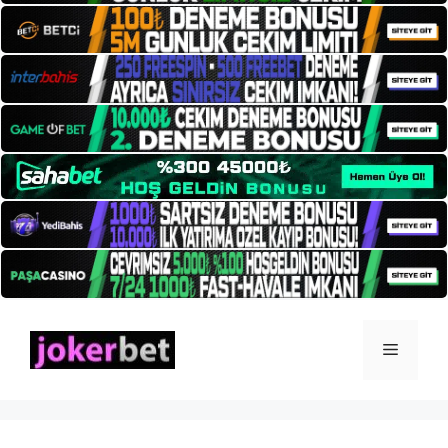
İçeriğe
atla
Menü