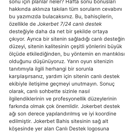
sonu için planlar neler? Hafta sonu bonusları
hakkında aklınıza takılan tüm soruların cevabını
bu yazımızda bulacaksınız. Bu, bahisçilerin,
özellikle de
Jokerbet 7/24 canlı destek
desteğiyle daha da net bir şekilde ortaya
çıkıyor. Ayrıca bir sitenin sağladığı canlı desteğin
düzeyi, sitenin kalitesinin çeşitli yönlerini büyük
ölçüde etkilediğinden, bu yöntemin en mantıklısı
olduğunu düşünüyoruz. Yarın oyun sitenizin
tanıtımıyla ilgili herhangi bir sorunla
karşılaşırsanız, yardım için sitenin canlı destek
ekibiyle iletişime geçmeyi unutmayın. Sonuç
olarak, canlı sohbette sizinle nasıl
ilgilendiklerinin ve profesyonellik düzeylerinin
farkında olmak çok önemlidir. Jokerbet destek
ağı son derece yapılandırılmış ve iyi koordine
edilmiştir. Jokerbet Bahis sitesinin sağ alt
köşesinde yer alan Canlı Destek logosuna