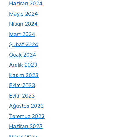
Haziran 2024
Mayıs 2024
Nisan 2024
Mart 2024
Şubat 2024
Ocak 2024
Aralık 2023
Kasım 2023
Ekim 2023
Eylül 2023
Ağustos 2023
Temmuz 2023
Haziran 2023
Mayıs 2023