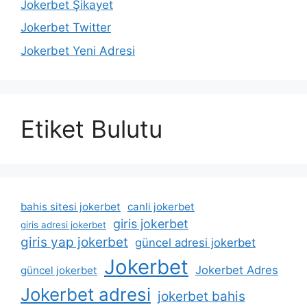
Jokerbet Şikayet
Jokerbet Twitter
Jokerbet Yeni Adresi
Etiket Bulutu
bahis sitesi jokerbet
canli jokerbet
giris jokerbet
giris adresi jokerbet
giris yap jokerbet
güncel adresi jokerbet
Jokerbet
Jokerbet Adres
güncel jokerbet
Jokerbet adresi
jokerbet bahis