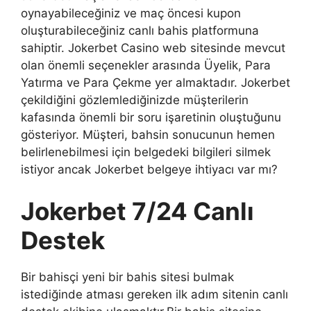
oynayabileceğiniz ve maç öncesi kupon
oluşturabileceğiniz canlı bahis platformuna
sahiptir. Jokerbet Casino web sitesinde mevcut
olan önemli seçenekler arasında Üyelik, Para
Yatırma ve Para Çekme yer almaktadır. Jokerbet
çekildiğini gözlemlediğinizde müşterilerin
kafasında önemli bir soru işaretinin oluştuğunu
gösteriyor. Müşteri, bahsin sonucunun hemen
belirlenebilmesi için belgedeki bilgileri silmek
istiyor ancak Jokerbet belgeye ihtiyacı var mı?
Jokerbet 7/24 Canlı
Destek
Bir bahisçi yeni bir bahis sitesi bulmak
istediğinde atması gereken ilk adım sitenin canlı