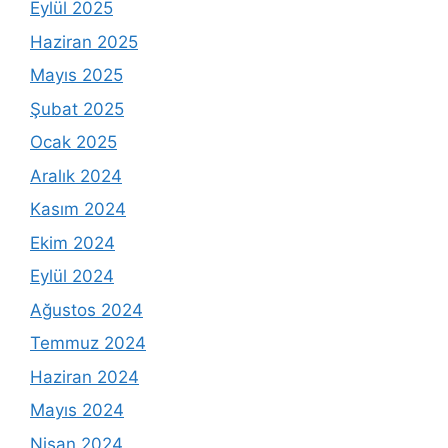
Eylül 2025
Haziran 2025
Mayıs 2025
Şubat 2025
Ocak 2025
Aralık 2024
Kasım 2024
Ekim 2024
Eylül 2024
Ağustos 2024
Temmuz 2024
Haziran 2024
Mayıs 2024
Nisan 2024