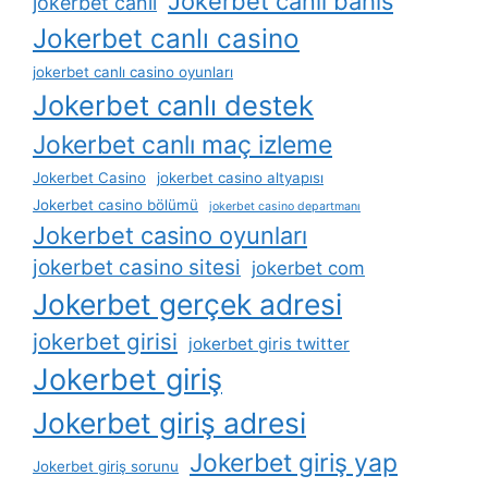
Jokerbet canlı bahis
jokerbet canli
Jokerbet canlı casino
jokerbet canlı casino oyunları
Jokerbet canlı destek
Jokerbet canlı maç izleme
Jokerbet Casino
jokerbet casino altyapısı
Jokerbet casino bölümü
jokerbet casino departmanı
Jokerbet casino oyunları
jokerbet casino sitesi
jokerbet com
Jokerbet gerçek adresi
jokerbet girisi
jokerbet giris twitter
Jokerbet giriş
Jokerbet giriş adresi
Jokerbet giriş yap
Jokerbet giriş sorunu