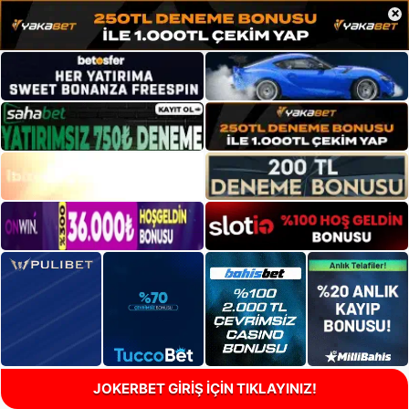
×
JOKERBET GİRİŞ İÇİN TIKLAYINIZ!