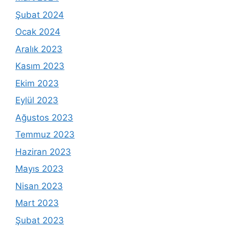
Şubat 2024
Ocak 2024
Aralık 2023
Kasım 2023
Ekim 2023
Eylül 2023
Ağustos 2023
Temmuz 2023
Haziran 2023
Mayıs 2023
Nisan 2023
Mart 2023
Şubat 2023