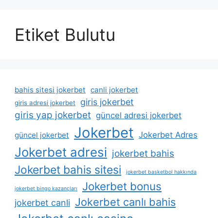
Etiket Bulutu
bahis sitesi jokerbet
canli jokerbet
giris jokerbet
giris adresi jokerbet
giris yap jokerbet
güncel adresi jokerbet
Jokerbet
Jokerbet Adres
güncel jokerbet
Jokerbet adresi
jokerbet bahis
Jokerbet bahis sitesi
jokerbet basketbol hakkında
Jokerbet bonus
jokerbet bingo kazançları
Jokerbet canlı bahis
jokerbet canli