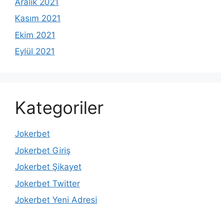
Aralık 2021
Kasım 2021
Ekim 2021
Eylül 2021
Kategoriler
Jokerbet
Jokerbet Giriş
Jokerbet Şikayet
Jokerbet Twitter
Jokerbet Yeni Adresi