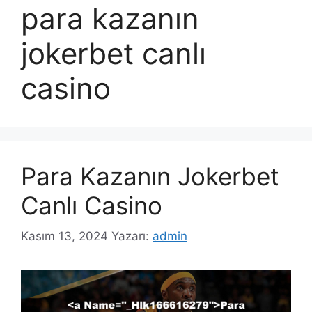
para kazanın
jokerbet canlı
casino
Para Kazanın Jokerbet
Canlı Casino
Kasım 13, 2024
Yazarı:
admin