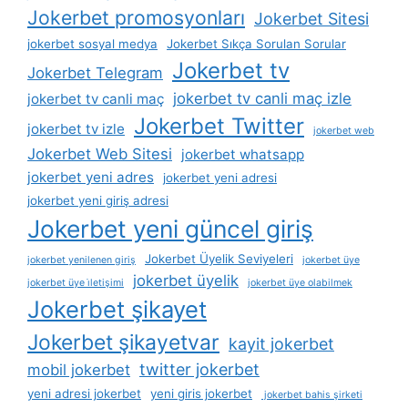
Jokerbet promosyonları
Jokerbet Sitesi
jokerbet sosyal medya
Jokerbet Sıkça Sorulan Sorular
Jokerbet tv
Jokerbet Telegram
jokerbet tv canli maç izle
jokerbet tv canli maç
Jokerbet Twitter
jokerbet tv izle
jokerbet web
Jokerbet Web Sitesi
jokerbet whatsapp
jokerbet yeni adres
jokerbet yeni adresi
jokerbet yeni giriş adresi
Jokerbet yeni güncel giriş
Jokerbet Üyelik Seviyeleri
jokerbet yenilenen giriş
jokerbet üye
jokerbet üyelik
jokerbet üye i̇letişimi
jokerbet üye olabilmek
Jokerbet şikayet
Jokerbet şikayetvar
kayit jokerbet
twitter jokerbet
mobil jokerbet
yeni adresi jokerbet
yeni giris jokerbet
jokerbet bahis şirketi