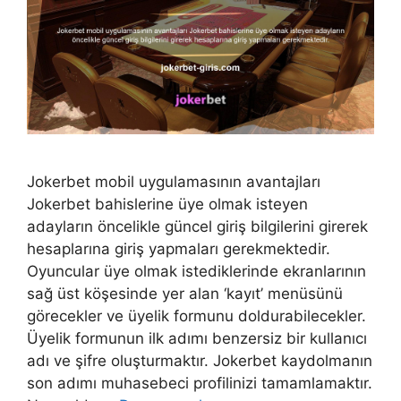
Jokerbet mobil uygulamasının avantajları
Jokerbet bahislerine üye olmak isteyen
adayların öncelikle güncel giriş bilgilerini girerek
hesaplarına giriş yapmaları gerekmektedir.
Oyuncular üye olmak istediklerinde ekranlarının
sağ üst köşesinde yer alan ‘kayıt’ menüsünü
görecekler ve üyelik formunu doldurabilecekler.
Üyelik formunun ilk adımı benzersiz bir kullanıcı
adı ve şifre oluşturmaktır. Jokerbet kaydolmanın
son adımı muhasebeci profilinizi tamamlamaktır.