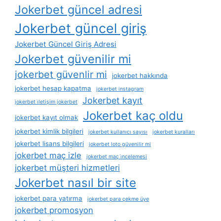
Jokerbet güncel adresi
Jokerbet güncel giriş
Jokerbet Güncel Giriş Adresi
Jokerbet güvenilir mi
jokerbet güvenlir mi
jokerbet hakkında
jokerbet hesap kapatma
jokerbet instagram
Jokerbet kayıt
jokerbet i̇letişim jokerbet
Jokerbet kaç oldu
jokerbet kayıt olmak
jokerbet kimlik bilgileri
jokerbet kullanıcı sayısı
jokerbet kuralları
jokerbet lisans bilgileri
jokerbet loto güvenilir mi
jokerbet maç izle
jokerbet maç i̇ncelemesi
jokerbet müşteri hizmetleri
Jokerbet nasıl bir site
jokerbet para yatırma
jokerbet para çekme üye
jokerbet promosyon