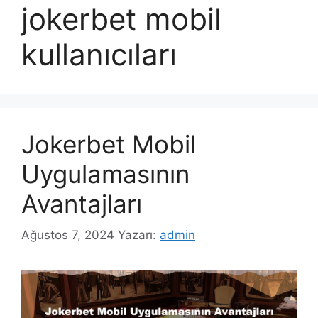
jokerbet mobil
kullanıcıları
Jokerbet Mobil
Uygulamasının
Avantajları
Ağustos 7, 2024
Yazarı:
admin