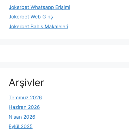
Jokerbet Whatsapp Erişimi
Jokerbet Web Giriş
Jokerbet Bahis Makaleleri
Arşivler
Temmuz 2026
Haziran 2026
Nisan 2026
Eylül 2025