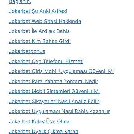
Bağlanın.
Jokerbet Şu Anki Adresi
Jokerbet Web Sitesi Hakkında
Jokerbet İle Ardışık Bahis
Jokerbet Kim Bahse Girdi
Jokerbetbonus
Jokerbet Cep Telefonu Hizmeti
Jokerbet Giriş Mobil Uygulaması Güvenli Mi
Jokerbet Para Yatırma Yöntemi Nedir
Jokerbet Mobil Sistemleri Güvenilir Mi
Jokerbet Şikayetleri Nasıl Analiz Edilir
Jokerbet Uygulaması Nasıl Bahis Kazanılır
Jokerbet Kolay Üye Olma
Jokerbet Üyelik Çıkma Kararı