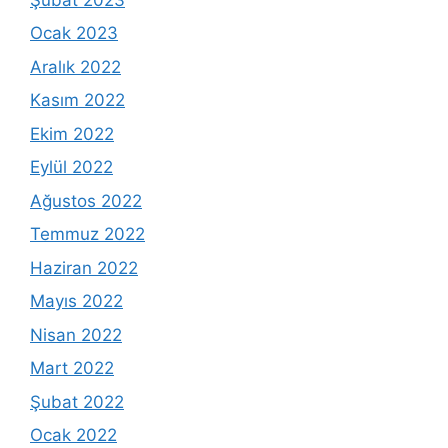
Ocak 2023
Aralık 2022
Kasım 2022
Ekim 2022
Eylül 2022
Ağustos 2022
Temmuz 2022
Haziran 2022
Mayıs 2022
Nisan 2022
Mart 2022
Şubat 2022
Ocak 2022