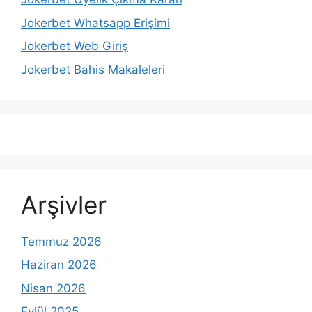
Jokerbet Whatsapp Erişimi
Jokerbet Web Giriş
Jokerbet Bahis Makaleleri
Arşivler
Temmuz 2026
Haziran 2026
Nisan 2026
Eylül 2025