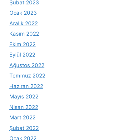
Şubat 2023
Ocak 2023
Aralık 2022
Kasım 2022
Ekim 2022
Eylül 2022
Ağustos 2022
Temmuz 2022
Haziran 2022
Mayıs 2022
Nisan 2022
Mart 2022
Şubat 2022
Ocak 2022