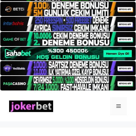
İçeriğe
atla
Menü