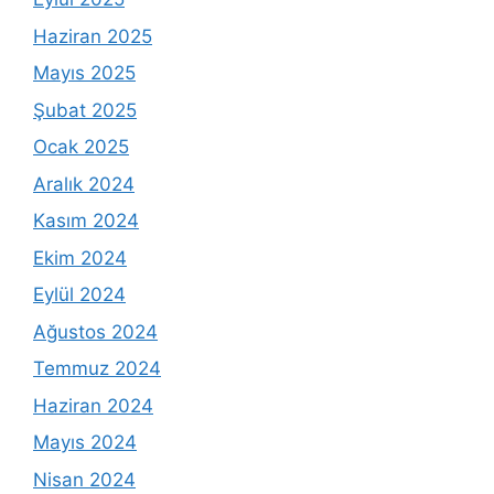
Haziran 2025
Mayıs 2025
Şubat 2025
Ocak 2025
Aralık 2024
Kasım 2024
Ekim 2024
Eylül 2024
Ağustos 2024
Temmuz 2024
Haziran 2024
Mayıs 2024
Nisan 2024