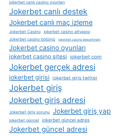
jokerbet canlı casino oyunları
Jokerbet canlı destek
Jokerbet canlı maç izleme
Jokerbet Casino
jokerbet casino altyapısı
Jokerbet casino bölümü
jokerbet casino departmanı
Jokerbet casino oyunları
jokerbet casino sitesi
jokerbet com
Jokerbet gerçek adresi
jokerbet girisi
jokerbet giris twitter
Jokerbet giriş
Jokerbet giriş adresi
Jokerbet giriş yap
Jokerbet giriş sorunu
jokerbet güncel adres
jokerbet güncel
Jokerbet güncel adresi