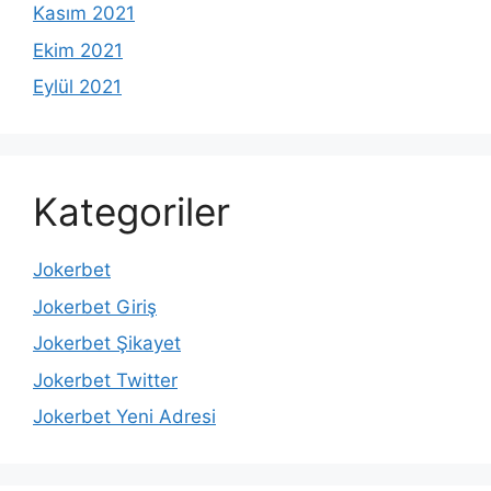
Kasım 2021
Ekim 2021
Eylül 2021
Kategoriler
Jokerbet
Jokerbet Giriş
Jokerbet Şikayet
Jokerbet Twitter
Jokerbet Yeni Adresi