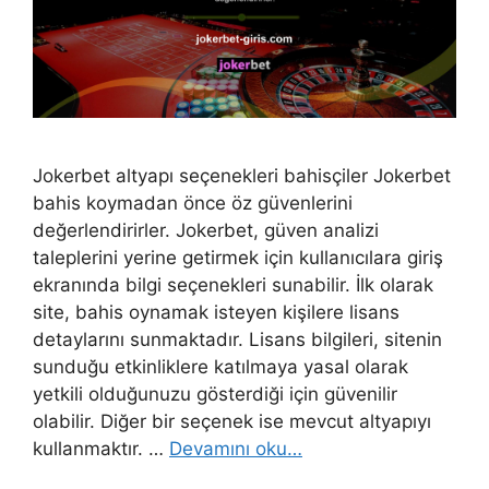
Jokerbet altyapı seçenekleri bahisçiler Jokerbet
bahis koymadan önce öz güvenlerini
değerlendirirler. Jokerbet, güven analizi
taleplerini yerine getirmek için kullanıcılara giriş
ekranında bilgi seçenekleri sunabilir. İlk olarak
site, bahis oynamak isteyen kişilere lisans
detaylarını sunmaktadır. Lisans bilgileri, sitenin
sunduğu etkinliklere katılmaya yasal olarak
yetkili olduğunuzu gösterdiği için güvenilir
olabilir. Diğer bir seçenek ise mevcut altyapıyı
kullanmaktır. …
Devamını oku…