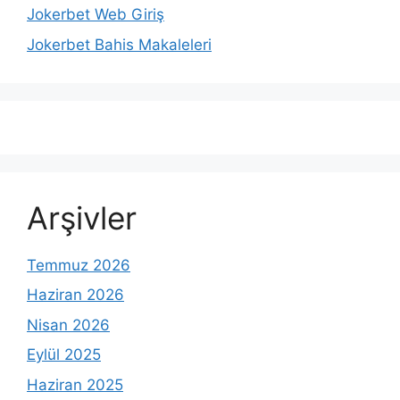
Jokerbet Web Giriş
Jokerbet Bahis Makaleleri
Arşivler
Temmuz 2026
Haziran 2026
Nisan 2026
Eylül 2025
Haziran 2025