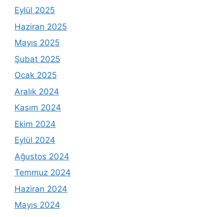
Eylül 2025
Haziran 2025
Mayıs 2025
Şubat 2025
Ocak 2025
Aralık 2024
Kasım 2024
Ekim 2024
Eylül 2024
Ağustos 2024
Temmuz 2024
Haziran 2024
Mayıs 2024