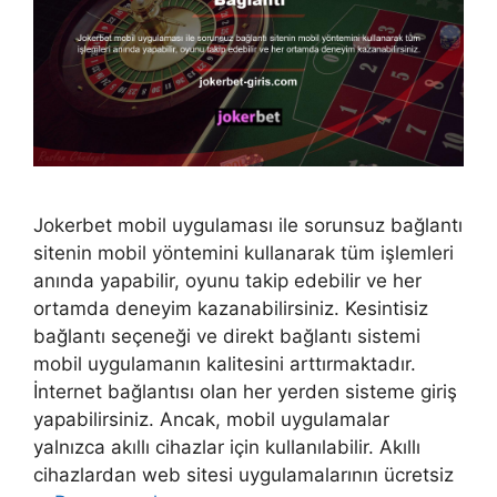
Jokerbet mobil uygulaması ile sorunsuz bağlantı
sitenin mobil yöntemini kullanarak tüm işlemleri
anında yapabilir, oyunu takip edebilir ve her
ortamda deneyim kazanabilirsiniz. Kesintisiz
bağlantı seçeneği ve direkt bağlantı sistemi
mobil uygulamanın kalitesini arttırmaktadır.
İnternet bağlantısı olan her yerden sisteme giriş
yapabilirsiniz. Ancak, mobil uygulamalar
yalnızca akıllı cihazlar için kullanılabilir. Akıllı
cihazlardan web sitesi uygulamalarının ücretsiz