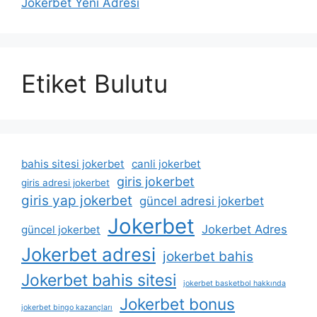
Jokerbet Yeni Adresi
Etiket Bulutu
bahis sitesi jokerbet
canli jokerbet
giris jokerbet
giris adresi jokerbet
giris yap jokerbet
güncel adresi jokerbet
Jokerbet
Jokerbet Adres
güncel jokerbet
Jokerbet adresi
jokerbet bahis
Jokerbet bahis sitesi
jokerbet basketbol hakkında
Jokerbet bonus
jokerbet bingo kazançları