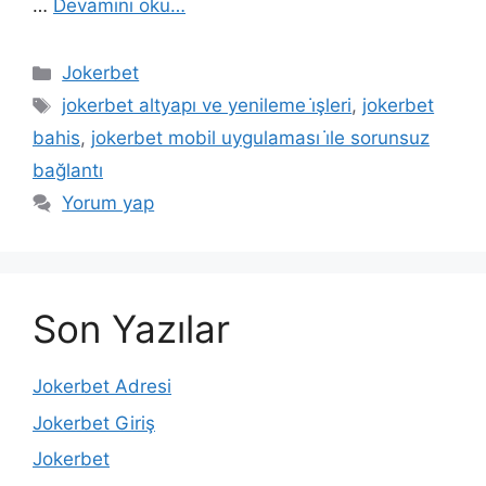
…
Devamını oku…
Kategoriler
Jokerbet
Etiketler
jokerbet altyapı ve yenileme i̇şleri
,
jokerbet
bahis
,
jokerbet mobil uygulaması i̇le sorunsuz
bağlantı
Yorum yap
Son Yazılar
Jokerbet Adresi
Jokerbet Giriş
Jokerbet