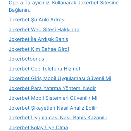
Opera Tarayıcınızı Kullanarak Jokerbet Sitesine
Bağlanın.
Jokerbet Şu Anki Adresi
Jokerbet Web Sitesi Hakkında
Jokerbet İle Ardışık Bahis
Jokerbet Kim Bahse Girdi
Jokerbetbonus
Jokerbet Cep Telefonu Hizmeti
Jokerbet Giriş Mobil Uygulaması Güvenli Mi
Jokerbet Para Yatırma Yöntemi Nedir
Jokerbet Mobil Sistemleri Güvenilir Mi
Jokerbet Şikayetleri Nasıl Analiz Edilir
Jokerbet Uygulaması Nasıl Bahis Kazanılır
Jokerbet Kolay Üye Olma