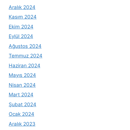
Aralık 2024
Kasım 2024
Ekim 2024
Eylül 2024
Ağustos 2024
Temmuz 2024
Haziran 2024
Mayıs 2024
Nisan 2024
Mart 2024
Şubat 2024
Ocak 2024
Aralık 2023