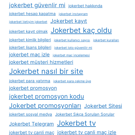
jokerbet güvenlir mi
jokerbet hakkında
jokerbet hesap kapatma
jokerbet instagram
Jokerbet kayıt
jokerbet i̇letişim jokerbet
Jokerbet kaç oldu
jokerbet kayıt olmak
jokerbet kimlik bilgileri
jokerbet kullanıcı sayısı
jokerbet kuralları
jokerbet lisans bilgileri
jokerbet loto güvenilir mi
jokerbet maç izle
jokerbet maç i̇ncelemesi
jokerbet müşteri hizmetleri
Jokerbet nasıl bir site
jokerbet para yatırma
jokerbet para çekme üye
jokerbet promosyon
jokerbet promosyon kodu
Jokerbet promosyonları
Jokerbet Sitesi
jokerbet sosyal medya
Jokerbet Sıkça Sorulan Sorular
Jokerbet tv
Jokerbet Telegram
jokerbet tv canli maç izle
jokerbet tv canli maç