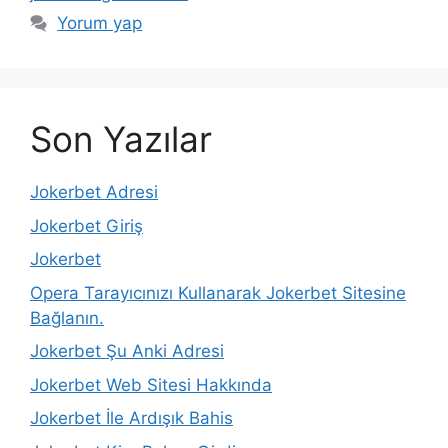
Yorum yap
Son Yazılar
Jokerbet Adresi
Jokerbet Giriş
Jokerbet
Opera Tarayıcınızı Kullanarak Jokerbet Sitesine
Bağlanın.
Jokerbet Şu Anki Adresi
Jokerbet Web Sitesi Hakkında
Jokerbet İle Ardışık Bahis