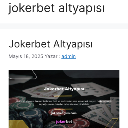
jokerbet altyapısı
Jokerbet Altyapısı
Mayıs 18, 2025
Yazarı:
admin