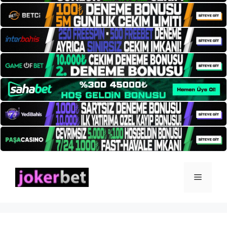
İçeriğe
atla
Menü