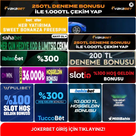
×
JOKERBET GİRİŞ İÇİN TIKLAYINIZ!