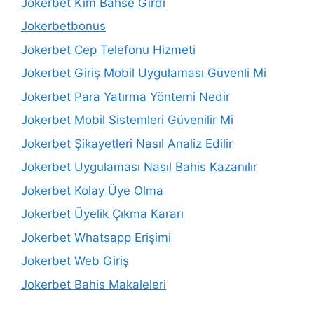
Jokerbet Kim Bahse Girdi
Jokerbetbonus
Jokerbet Cep Telefonu Hizmeti
Jokerbet Giriş Mobil Uygulaması Güvenli Mi
Jokerbet Para Yatırma Yöntemi Nedir
Jokerbet Mobil Sistemleri Güvenilir Mi
Jokerbet Şikayetleri Nasıl Analiz Edilir
Jokerbet Uygulaması Nasıl Bahis Kazanılır
Jokerbet Kolay Üye Olma
Jokerbet Üyelik Çıkma Kararı
Jokerbet Whatsapp Erişimi
Jokerbet Web Giriş
Jokerbet Bahis Makaleleri