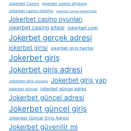
Jokerbet Casino
jokerbet casino altyapısı
Jokerbet casino bölümü
jokerbet casino departmanı
Jokerbet casino oyunları
jokerbet casino sitesi
jokerbet com
Jokerbet gerçek adresi
jokerbet girisi
jokerbet giris twitter
Jokerbet giriş
Jokerbet giriş adresi
Jokerbet giriş yap
Jokerbet giriş sorunu
jokerbet güncel adres
jokerbet güncel
Jokerbet güncel adresi
Jokerbet güncel giriş
Jokerbet Güncel Giriş Adresi
Jokerbet güvenilir mi