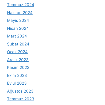
Temmuz 2024
Haziran 2024
Mayıs 2024
Nisan 2024
Mart 2024
Şubat 2024
Ocak 2024
Aralık 2023
Kasım 2023
Ekim 2023
Eylül 2023
Ağustos 2023
Temmuz 2023