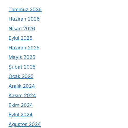
Temmuz 2026
Haziran 2026
Nisan 2026
Eylül 2025
Haziran 2025
Mayıs 2025
Şubat 2025
Ocak 2025
Aralık 2024
Kasım 2024
Ekim 2024
Eylül 2024
Ağustos 2024