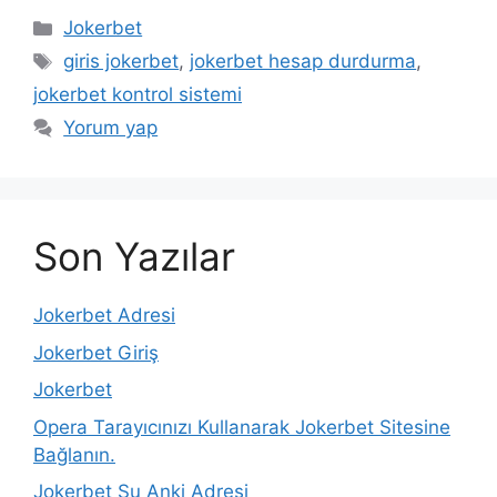
Kategoriler
Jokerbet
Etiketler
giris jokerbet
,
jokerbet hesap durdurma
,
jokerbet kontrol sistemi
Yorum yap
Son Yazılar
Jokerbet Adresi
Jokerbet Giriş
Jokerbet
Opera Tarayıcınızı Kullanarak Jokerbet Sitesine
Bağlanın.
Jokerbet Şu Anki Adresi