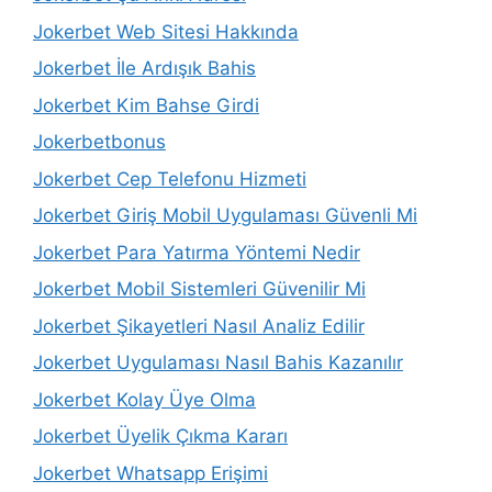
Jokerbet Web Sitesi Hakkında
Jokerbet İle Ardışık Bahis
Jokerbet Kim Bahse Girdi
Jokerbetbonus
Jokerbet Cep Telefonu Hizmeti
Jokerbet Giriş Mobil Uygulaması Güvenli Mi
Jokerbet Para Yatırma Yöntemi Nedir
Jokerbet Mobil Sistemleri Güvenilir Mi
Jokerbet Şikayetleri Nasıl Analiz Edilir
Jokerbet Uygulaması Nasıl Bahis Kazanılır
Jokerbet Kolay Üye Olma
Jokerbet Üyelik Çıkma Kararı
Jokerbet Whatsapp Erişimi