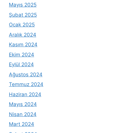
Mayıs 2025
Şubat 2025
Ocak 2025
Aralık 2024
Kasım 2024
Ekim 2024
Eylül 2024
Ağustos 2024
Temmuz 2024
Haziran 2024
Mayıs 2024
Nisan 2024
Mart 2024