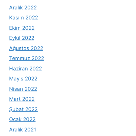
Aralık 2022
Kasım 2022
Ekim 2022
Eylül 2022
Ağustos 2022
Temmuz 2022
Haziran 2022
Mayıs 2022
Nisan 2022
Mart 2022
Şubat 2022
Ocak 2022
Aralık 2021