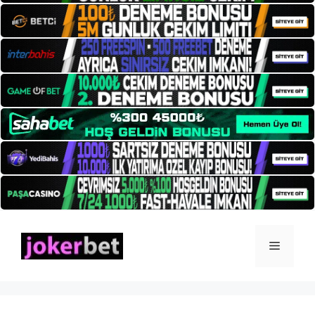
İçeriğe
atla
Menü