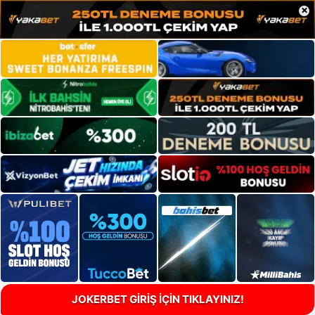
×
JOKERBET GİRİŞ İÇİN TIKLAYINIZ!