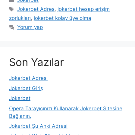
Jokerbet
Etiketler
Jokerbet Adres
,
jokerbet hesap erişim
zorlukları
,
jokerbet kolay üye olma
Yorum yap
Son Yazılar
Jokerbet Adresi
Jokerbet Giriş
Jokerbet
Opera Tarayıcınızı Kullanarak Jokerbet Sitesine
Bağlanın.
Jokerbet Şu Anki Adresi