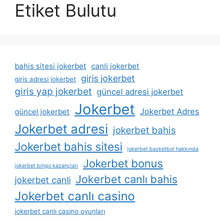
Etiket Bulutu
bahis sitesi jokerbet
canli jokerbet
giris jokerbet
giris adresi jokerbet
giris yap jokerbet
güncel adresi jokerbet
Jokerbet
Jokerbet Adres
güncel jokerbet
Jokerbet adresi
jokerbet bahis
Jokerbet bahis sitesi
jokerbet basketbol hakkında
Jokerbet bonus
jokerbet bingo kazançları
Jokerbet canlı bahis
jokerbet canli
Jokerbet canlı casino
jokerbet canlı casino oyunları