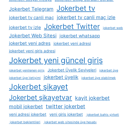
Jokerbet tv
Jokerbet Telegram
jokerbet tv canli maç izle
jokerbet tv canli maç
Jokerbet Twitter
jokerbet tv izle
jokerbet web
Jokerbet Web Sitesi
jokerbet whatsapp
jokerbet yeni adres
jokerbet yeni adresi
jokerbet yeni giriş adresi
Jokerbet yeni güncel giriş
Jokerbet Üyelik Seviyeleri
jokerbet yenilenen giriş
jokerbet üye
jokerbet üyelik
jokerbet üye i̇letişimi
jokerbet üye olabilmek
Jokerbet şikayet
Jokerbet şikayetvar
kayit jokerbet
twitter jokerbet
mobil jokerbet
yeni adresi jokerbet
yeni giris jokerbet
jokerbet bahis şirketi
jokerbet beklentileri
jokerbet web sitesinde üye hesabı