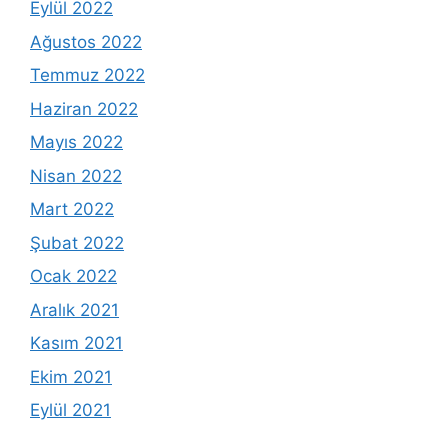
Eylül 2022
Ağustos 2022
Temmuz 2022
Haziran 2022
Mayıs 2022
Nisan 2022
Mart 2022
Şubat 2022
Ocak 2022
Aralık 2021
Kasım 2021
Ekim 2021
Eylül 2021