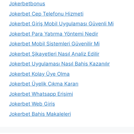
Jokerbetbonus
Jokerbet Cep Telefonu Hizmeti
Jokerbet Giriş Mobil Uygulaması Güvenli Mi
Jokerbet Para Yatırma Yöntemi Nedir
Jokerbet Mobil Sistemleri Güvenilir Mi
Jokerbet Şikayetleri Nasıl Analiz Edilir
Jokerbet Uygulaması Nasıl Bahis Kazanılır
Jokerbet Kolay Üye Olma
Jokerbet Üyelik Çıkma Kararı
Jokerbet Whatsapp Erişimi
Jokerbet Web Giriş
Jokerbet Bahis Makaleleri