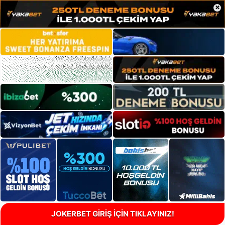
×
JOKERBET GİRİŞ İÇİN TIKLAYINIZ!