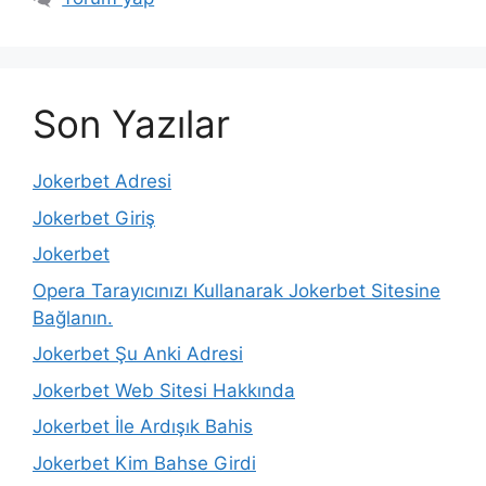
Son Yazılar
Jokerbet Adresi
Jokerbet Giriş
Jokerbet
Opera Tarayıcınızı Kullanarak Jokerbet Sitesine
Bağlanın.
Jokerbet Şu Anki Adresi
Jokerbet Web Sitesi Hakkında
Jokerbet İle Ardışık Bahis
Jokerbet Kim Bahse Girdi