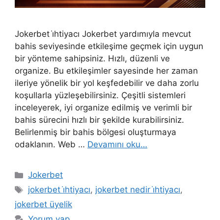
Jokerbet i̇htiyacı Jokerbet yardımıyla mevcut
bahis seviyesinde etkileşime geçmek için uygun
bir yönteme sahipsiniz. Hızlı, düzenli ve
organize. Bu etkileşimler sayesinde her zaman
ileriye yönelik bir yol keşfedebilir ve daha zorlu
koşullarla yüzleşebilirsiniz. Çeşitli sistemleri
inceleyerek, iyi organize edilmiş ve verimli bir
bahis sürecini hızlı bir şekilde kurabilirsiniz.
Belirlenmiş bir bahis bölgesi oluşturmaya
odaklanın. Web …
Devamını oku…
Kategoriler
Jokerbet
Etiketler
jokerbet i̇htiyacı
,
jokerbet nedir i̇htiyacı
,
jokerbet üyelik
Yorum yap