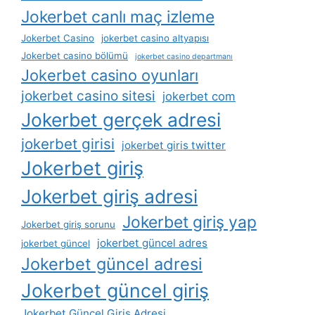
Jokerbet canlı maç izleme
Jokerbet Casino
jokerbet casino altyapısı
Jokerbet casino bölümü
jokerbet casino departmanı
Jokerbet casino oyunları
jokerbet casino sitesi
jokerbet com
Jokerbet gerçek adresi
jokerbet girisi
jokerbet giris twitter
Jokerbet giriş
Jokerbet giriş adresi
Jokerbet giriş yap
Jokerbet giriş sorunu
jokerbet güncel adres
jokerbet güncel
Jokerbet güncel adresi
Jokerbet güncel giriş
Jokerbet Güncel Giriş Adresi