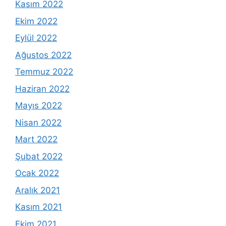
Kasım 2022
Ekim 2022
Eylül 2022
Ağustos 2022
Temmuz 2022
Haziran 2022
Mayıs 2022
Nisan 2022
Mart 2022
Şubat 2022
Ocak 2022
Aralık 2021
Kasım 2021
Ekim 2021