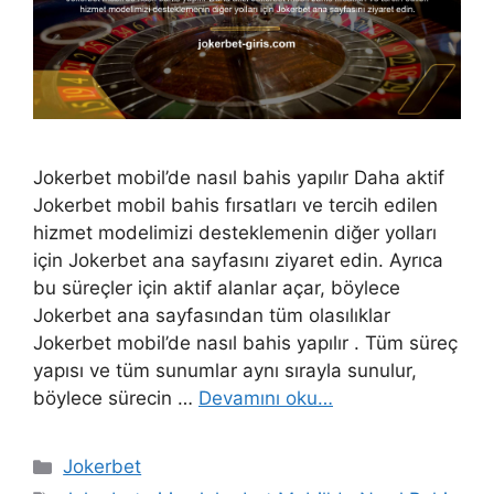
Jokerbet mobil’de nasıl bahis yapılır Daha aktif
Jokerbet mobil bahis fırsatları ve tercih edilen
hizmet modelimizi desteklemenin diğer yolları
için Jokerbet ana sayfasını ziyaret edin. Ayrıca
bu süreçler için aktif alanlar açar, böylece
Jokerbet ana sayfasından tüm olasılıklar
Jokerbet mobil’de nasıl bahis yapılır . Tüm süreç
yapısı ve tüm sunumlar aynı sırayla sunulur,
böylece sürecin …
Devamını oku…
Kategoriler
Jokerbet