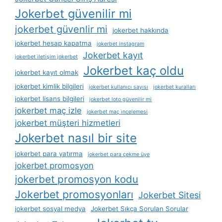
Jokerbet güvenilir mi
jokerbet güvenlir mi
jokerbet hakkında
jokerbet hesap kapatma
jokerbet instagram
Jokerbet kayıt
jokerbet i̇letişim jokerbet
Jokerbet kaç oldu
jokerbet kayıt olmak
jokerbet kimlik bilgileri
jokerbet kullanıcı sayısı
jokerbet kuralları
jokerbet lisans bilgileri
jokerbet loto güvenilir mi
jokerbet maç izle
jokerbet maç i̇ncelemesi
jokerbet müşteri hizmetleri
Jokerbet nasıl bir site
jokerbet para yatırma
jokerbet para çekme üye
jokerbet promosyon
jokerbet promosyon kodu
Jokerbet promosyonları
Jokerbet Sitesi
jokerbet sosyal medya
Jokerbet Sıkça Sorulan Sorular