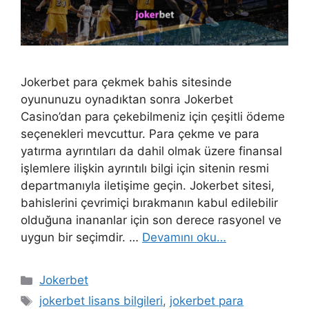
Jokerbet para çekmek bahis sitesinde
oyununuzu oynadıktan sonra Jokerbet
Casino’dan para çekebilmeniz için çeşitli ödeme
seçenekleri mevcuttur. Para çekme ve para
yatırma ayrıntıları da dahil olmak üzere finansal
işlemlere ilişkin ayrıntılı bilgi için sitenin resmi
departmanıyla iletişime geçin. Jokerbet sitesi,
bahislerini çevrimiçi bırakmanın kabul edilebilir
olduğuna inananlar için son derece rasyonel ve
uygun bir seçimdir. …
Devamını oku…
Kategoriler
Jokerbet
Etiketler
jokerbet lisans bilgileri
,
jokerbet para