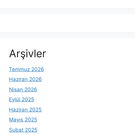
Arşivler
Temmuz 2026
Haziran 2026
Nisan 2026
Eylül 2025
Haziran 2025
Mayıs 2025
Şubat 2025