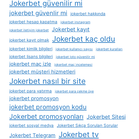
Jokerbet güvenilir mi
jokerbet güvenlir mi
jokerbet hakkında
jokerbet hesap kapatma
jokerbet instagram
Jokerbet kayıt
jokerbet i̇letişim jokerbet
Jokerbet kaç oldu
jokerbet kayıt olmak
jokerbet kimlik bilgileri
jokerbet kullanıcı sayısı
jokerbet kuralları
jokerbet lisans bilgileri
jokerbet loto güvenilir mi
jokerbet maç izle
jokerbet maç i̇ncelemesi
jokerbet müşteri hizmetleri
Jokerbet nasıl bir site
jokerbet para yatırma
jokerbet para çekme üye
jokerbet promosyon
jokerbet promosyon kodu
Jokerbet promosyonları
Jokerbet Sitesi
jokerbet sosyal medya
Jokerbet Sıkça Sorulan Sorular
Jokerbet tv
Jokerbet Telegram