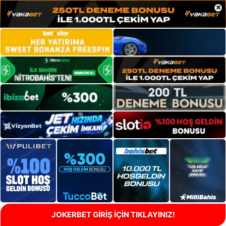
×
JOKERBET GİRİŞ İÇİN TIKLAYINIZ!