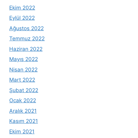
Ekim 2022
Eylül 2022
Ağustos 2022
Temmuz 2022
Haziran 2022
Mayıs 2022
Nisan 2022
Mart 2022
Şubat 2022
Ocak 2022
Aralık 2021
Kasım 2021
Ekim 2021