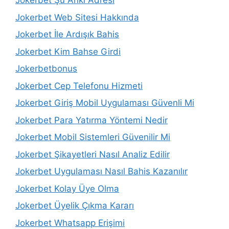
Jokerbet Şu Anki Adresi
Jokerbet Web Sitesi Hakkında
Jokerbet İle Ardışık Bahis
Jokerbet Kim Bahse Girdi
Jokerbetbonus
Jokerbet Cep Telefonu Hizmeti
Jokerbet Giriş Mobil Uygulaması Güvenli Mi
Jokerbet Para Yatırma Yöntemi Nedir
Jokerbet Mobil Sistemleri Güvenilir Mi
Jokerbet Şikayetleri Nasıl Analiz Edilir
Jokerbet Uygulaması Nasıl Bahis Kazanılır
Jokerbet Kolay Üye Olma
Jokerbet Üyelik Çıkma Kararı
Jokerbet Whatsapp Erişimi