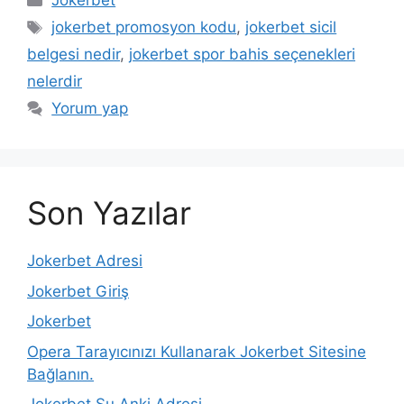
Jokerbet
Etiketler
jokerbet promosyon kodu
,
jokerbet sicil
belgesi nedir
,
jokerbet spor bahis seçenekleri
nelerdir
Yorum yap
Son Yazılar
Jokerbet Adresi
Jokerbet Giriş
Jokerbet
Opera Tarayıcınızı Kullanarak Jokerbet Sitesine
Bağlanın.