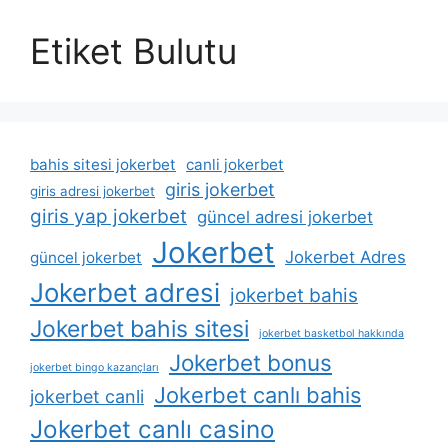
Etiket Bulutu
bahis sitesi jokerbet
canli jokerbet
giris jokerbet
giris adresi jokerbet
giris yap jokerbet
güncel adresi jokerbet
Jokerbet
Jokerbet Adres
güncel jokerbet
Jokerbet adresi
jokerbet bahis
Jokerbet bahis sitesi
jokerbet basketbol hakkında
Jokerbet bonus
jokerbet bingo kazançları
Jokerbet canlı bahis
jokerbet canli
Jokerbet canlı casino