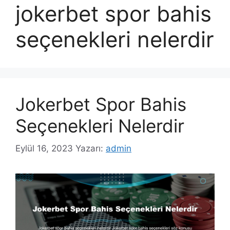
jokerbet spor bahis
seçenekleri nelerdir
Jokerbet Spor Bahis
Seçenekleri Nelerdir
Eylül 16, 2023
Yazarı:
admin