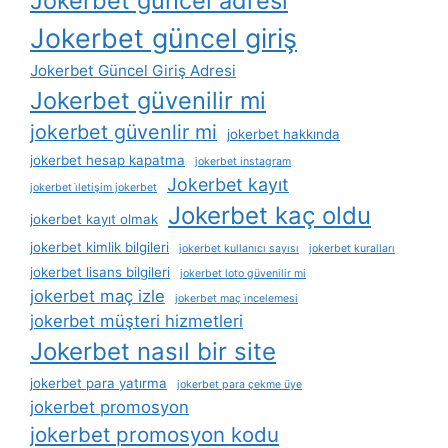
Jokerbet güncel adresi
Jokerbet güncel giriş
Jokerbet Güncel Giriş Adresi
Jokerbet güvenilir mi
jokerbet güvenlir mi
jokerbet hakkında
jokerbet hesap kapatma
jokerbet instagram
Jokerbet kayıt
jokerbet i̇letişim jokerbet
Jokerbet kaç oldu
jokerbet kayıt olmak
jokerbet kimlik bilgileri
jokerbet kullanıcı sayısı
jokerbet kuralları
jokerbet lisans bilgileri
jokerbet loto güvenilir mi
jokerbet maç izle
jokerbet maç i̇ncelemesi
jokerbet müşteri hizmetleri
Jokerbet nasıl bir site
jokerbet para yatırma
jokerbet para çekme üye
jokerbet promosyon
jokerbet promosyon kodu