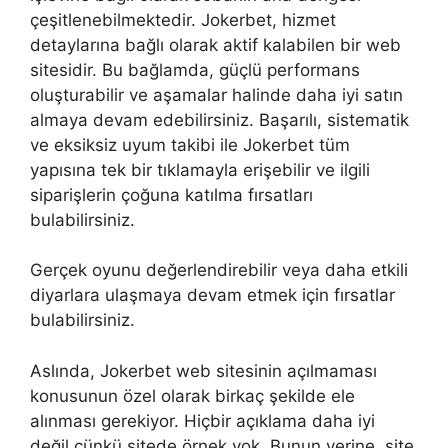
çeşitlenebilmektedir. Jokerbet, hizmet
detaylarına bağlı olarak aktif kalabilen bir web
sitesidir. Bu bağlamda, güçlü performans
oluşturabilir ve aşamalar halinde daha iyi satın
almaya devam edebilirsiniz. Başarılı, sistematik
ve eksiksiz uyum takibi ile Jokerbet tüm
yapısına tek bir tıklamayla erişebilir ve ilgili
siparişlerin çoğuna katılma fırsatları
bulabilirsiniz.
Gerçek oyunu değerlendirebilir veya daha etkili
diyarlara ulaşmaya devam etmek için fırsatlar
bulabilirsiniz.
Aslında, Jokerbet web sitesinin açılmaması
konusunun özel olarak birkaç şekilde ele
alınması gerekiyor. Hiçbir açıklama daha iyi
değil çünkü sitede örnek yok. Bunun yerine, site