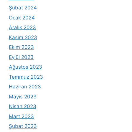
Şubat 2024
Ocak 2024
Aralık 2023
Kasım 2023
Ekim 2023
Eylül 2023
Ağustos 2023
Temmuz 2023
Haziran 2023
Mayıs 2023
Nisan 2023
Mart 2023
Şubat 2023