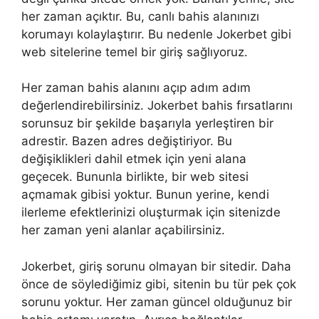
her zaman açıktır. Bu, canlı bahis alanınızı
korumayı kolaylaştırır. Bu nedenle Jokerbet gibi
web sitelerine temel bir giriş sağlıyoruz.
Her zaman bahis alanını açıp adım adım
değerlendirebilirsiniz. Jokerbet bahis fırsatlarını
sorunsuz bir şekilde başarıyla yerleştiren bir
adrestir. Bazen adres değiştiriyor. Bu
değişiklikleri dahil etmek için yeni alana
geçecek. Bununla birlikte, bir web sitesi
açmamak gibisi yoktur. Bunun yerine, kendi
ilerleme efektlerinizi oluşturmak için sitenizde
her zaman yeni alanlar açabilirsiniz.
Jokerbet, giriş sorunu olmayan bir sitedir. Daha
önce de söylediğimiz gibi, sitenin bu tür pek çok
sorunu yoktur. Her zaman güncel olduğunuz bir