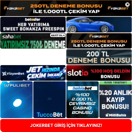
×
JOKERBET GİRİŞ İÇİN TIKLAYINIZ!