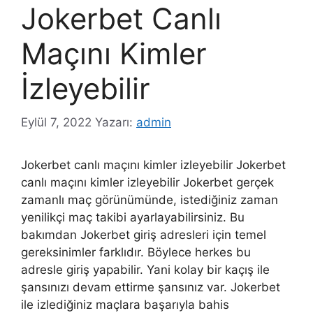
Jokerbet Canlı
Maçını Kimler
İzleyebilir
Eylül 7, 2022
Yazarı:
admin
Jokerbet canlı maçını kimler izleyebilir Jokerbet
canlı maçını kimler izleyebilir Jokerbet gerçek
zamanlı maç görünümünde, istediğiniz zaman
yenilikçi maç takibi ayarlayabilirsiniz. Bu
bakımdan Jokerbet giriş adresleri için temel
gereksinimler farklıdır. Böylece herkes bu
adresle giriş yapabilir. Yani kolay bir kaçış ile
şansınızı devam ettirme şansınız var. Jokerbet
ile izlediğiniz maçlara başarıyla bahis