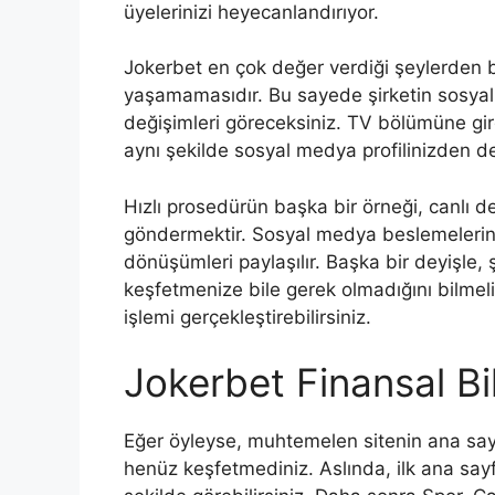
üyelerinizi heyecanlandırıyor.
Jokerbet en çok değer verdiği şeylerden biri
yaşamamasıdır. Bu sayede şirketin sosyal 
değişimleri göreceksiniz. TV bölümüne gird
aynı şekilde sosyal medya profilinizden de
Hızlı prosedürün başka bir örneği, canlı d
göndermektir. Sosyal medya beslemeleri
dönüşümleri paylaşılır. Başka bir deyişle, şi
keşfetmenize bile gerek olmadığını bilmelis
işlemi gerçekleştirebilirsiniz.
Jokerbet Finansal Bi
Eğer öyleyse, muhtemelen sitenin ana sa
henüz keşfetmediniz. Aslında, ilk ana sayfad