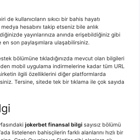
 de kullanıcıların sıkıcı bir bahis hayatı
medya hesabını takip etseniz bile anlık
iğinizde yayınlarınıza anında erişebildiğiniz gibi
 en son paylaşımlara ulaşabilirsiniz.
estek bölümüne tıkladığınızda mevcut olan bilgileri
nden mobil uygulama indirmelerine kadar tüm URL
rketin ilgili özelliklerini diğer platformlarda
iniz. Tersine, sitede tek bir tıklama ile çok sayıda
lgi
yfasındaki
jokerbet finansal bilgi
sayısız bölümü
a listelenen bahisçilerin farklı alanlarını hızlı bir